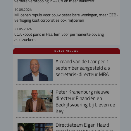
verdere verstopping in AZC's en meer daklozen"
19.09.2024
Miljoenenimpuls voor bouw betaalbare woningen, maar OZB-
verhoging kost corporaties ook miljoenen
21.05.2024
COA koopt pand in Haarlem voor permanente opvang
asielzoekers
NUL20 NIEUWS
Armand van de Laar per 1
september aangesteld als
secretaris-directeur MRA
Peter Kranenburg nieuwe
directeur Financiën en
Bedrijfsvoering bij Lieven de
Key
Directieteam Eigen Haard