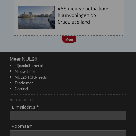
458 nieuwe betaalbare
huurwoningen op
Cruquiuseiland
Meer
Meer NUL20
Meer NUL20
Tijdschriftarchief
Nieuwsbrief
NUL20 RSS-feeds
Disclaimer
Contact
NIEUWSBRIEF
E-mailadres *
Voornaam