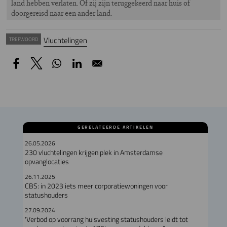
land hebben verlaten. Of zij zijn teruggekeerd naar huis of
doorgereisd naar een ander land.
Vluchtelingen
TREFWOORD
GERELATEERDE ARTIKELEN
26.05.2026
230 vluchtelingen krijgen plek in Amsterdamse
opvanglocaties
26.11.2025
CBS: in 2023 iets meer corporatiewoningen voor
statushouders
27.09.2024
'Verbod op voorrang huisvesting statushouders leidt tot