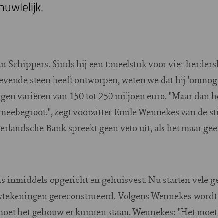
huwlelijk.
van Schippers. Sinds hij een toneelstuk voor vier herde
evende steen heeft ontworpen, weten we dat hij 'onmoge
ngen variëren van 150 tot 250 miljoen euro. "Maar dan 
 meebegroot.", zegt voorzitter Emile Wennekes van de sti
derlandsche Bank spreekt geen veto uit, als het maar gee
is inmiddels opgericht en gehuisvest. Nu starten vele 
tekeningen gereconstrueerd. Volgens Wennekes wordt o
 moet het gebouw er kunnen staan. Wennekes: "Het moet