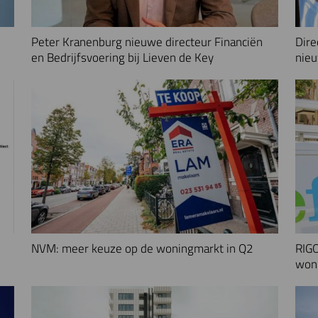
Peter Kranenburg nieuwe directeur Financiën
Dire
en Bedrijfsvoering bij Lieven de Key
nieu
NVM: meer keuze op de woningmarkt in Q2
RIGO
woni