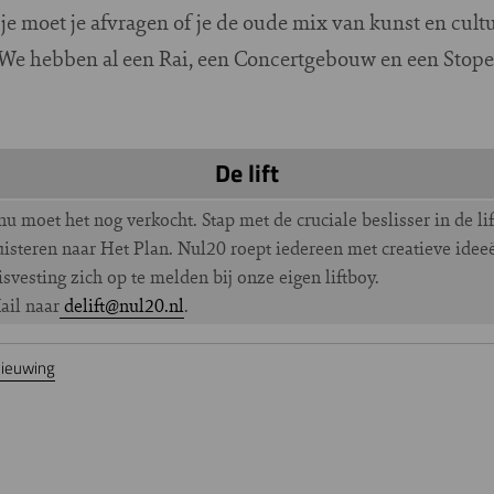
e moet je afvragen of je de oude mix van kunst en cult
 We hebben al een Rai, een Concertgebouw en een Stope
De lift
 nu moet het nog verkocht. Stap met de cruciale beslisser in de l
luisteren naar Het Plan. Nul20 roept iedereen met creatieve ideeë
vesting zich op te melden bij onze eigen liftboy.
ail naar
delift@nul20.nl
.
nieuwing