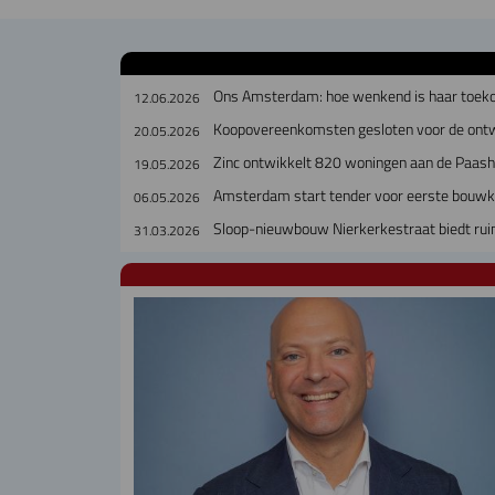
Ons Amsterdam: hoe wenkend is haar toek
12.06.2026
Koopovereenkomsten gesloten voor de ontw
20.05.2026
Zinc ontwikkelt 820 woningen aan de Paas
19.05.2026
Amsterdam start tender voor eerste bouw
06.05.2026
Sloop-nieuwbouw Nierkerkestraat biedt ru
31.03.2026