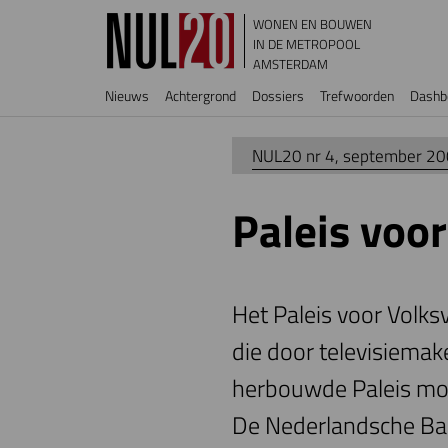
Overslaan en naar de inhoud gaan
WONEN EN BOUWEN
IN DE METROPOOL
AMSTERDAM
Hoofdnavigatie
Nieuws
Achtergrond
Dossiers
Trefwoorden
Dashb
NUL20 nr 4, september 2
Paleis voor
Het Paleis voor Volksv
die door televisiemake
herbouwde Paleis mo
De Nederlandsche Ba