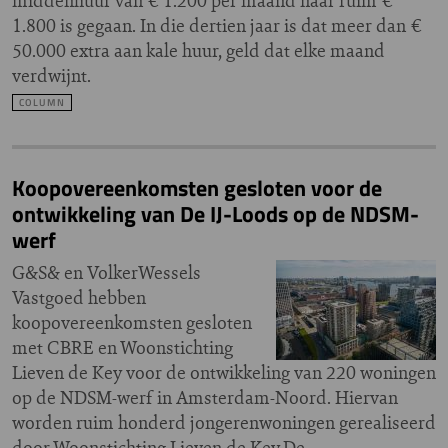
middenhuur van € 1.200 per maand naar ruim €
1.800 is gegaan. In die dertien jaar is dat meer dan €
50.000 extra aan kale huur, geld dat elke maand
verdwijnt.
COLUMN
Koopovereenkomsten gesloten voor de
ontwikkeling van De IJ-Loods op de NDSM-
werf
G&S& en VolkerWessels
Vastgoed hebben
koopovereenkomsten gesloten
met CBRE en Woonstichting
Lieven de Key voor de ontwikkeling van 220 woningen
op de NDSM-werf in Amsterdam-Noord. Hiervan
worden ruim honderd jongerenwoningen gerealiseerd
door Woonstichting Lieven de Key.De