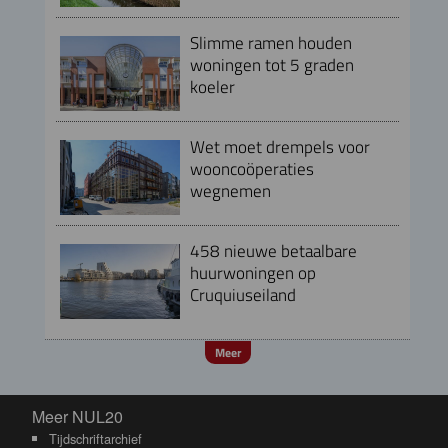
Slimme ramen houden
woningen tot 5 graden
koeler
Wet moet drempels voor
wooncoöperaties
wegnemen
458 nieuwe betaalbare
huurwoningen op
Cruquiuseiland
Meer
Meer NUL20
Meer NUL20
Tijdschriftarchief