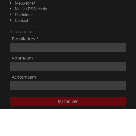
Nieuwsbrief
NUL20 RSS-feeds
Disclaimer
Contact
NIEUWSBRIEF
E-mailadres *
Voornaam
Achternaam
Inschrijven
© NUL20, 2002-heden,
auteursrechten/disclaimer
Stichting NUL20 heeft de
ANBI-status
.
Image