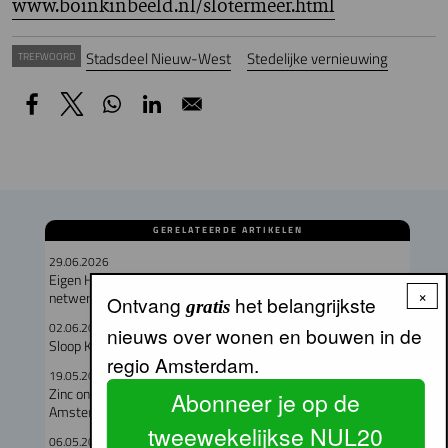
www.boinkinbeeld.nl/slotermeer.html
Stadsdeel Nieuw-West
Stedelijke vernieuwing
TREFWOORD
GERELATEERDE ARTIKELEN
29.06.2026
Eigen Haard sloopt Dichtersbuurt maar beschermt sociale
×
netwerken
Ontvang
het belangrijkste
gratis
02.06.2026
nieuws over wonen en bouwen in de
Sloop Knijtijzerpanden niet langer onbespreekbaar
regio Amsterdam.
19.05.2026
Zinc ontwikkelt 820 woningen aan de Paasheuvelweg in
Abonneer je op de
Amsterdam Zuidoost
tweewekelijkse NUL20
06.05.2026