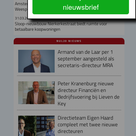
Amsterdam start tender voor eerste bouwkavels
nieuwsbrief
Weespertrekvaart-Oost
31.03.2026
Sloop-nieuwbouw Nierkerkestraat biedt ruimte voor
betaalbare koopwoningen
NUL20 NIEUWS
Armand van de Laar per 1
september aangesteld als
secretaris-directeur MRA
Peter Kranenburg nieuwe
directeur Financiën en
Bedrijfsvoering bij Lieven de
Key
Directieteam Eigen Haard
compleet met twee nieuwe
directeuren