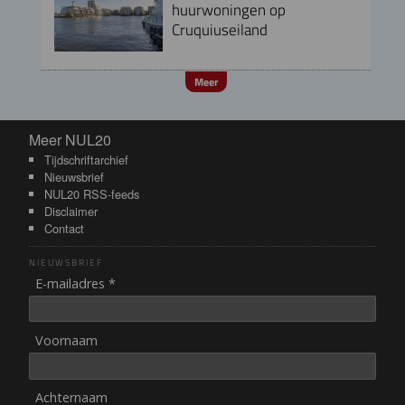
huurwoningen op
Cruquiuseiland
Meer
Meer NUL20
Meer NUL20
Tijdschriftarchief
Nieuwsbrief
NUL20 RSS-feeds
Disclaimer
Contact
NIEUWSBRIEF
E-mailadres *
Voornaam
Achternaam