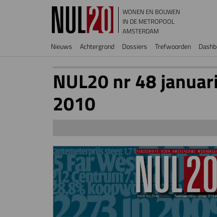
Overslaan en naar de inhoud gaan
WONEN EN BOUWEN
IN DE METROPOOL
AMSTERDAM
Hoofdnavigatie
Nieuws
Achtergrond
Dossiers
Trefwoorden
Dashb
NUL20 nr 48 januar
2010