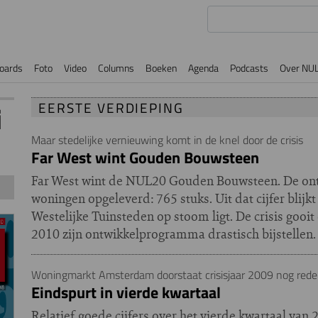
oards
Foto
Video
Columns
Boeken
Agenda
Podcasts
Over NU
EERSTE VERDIEPING
i
Maar stedelijke vernieuwing komt in de knel door de crisis
Far West wint Gouden Bouwsteen
Far West wint de NUL20 Gouden Bouwsteen. De ontw
woningen opgeleverd: 765 stuks. Uit dat cijfer blijk
Westelijke Tuinsteden op stoom ligt. De crisis gooit 
2010 zijn ontwikkelprogramma drastisch bijstellen.
Woningmarkt Amsterdam doorstaat crisisjaar 2009 nog redel
Eindspurt in vierde kwartaal
Relatief goede cijfers over het vierde kwartaal van 