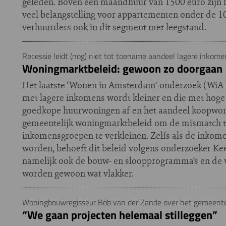
geleden. Boven een maandhuur van 1500 euro zijn hu
veel belangstelling voor appartementen onder de 
verhuurders ook in dit segment met leegstand.
Recessie leidt (nog) niet tot toename aandeel lagere inkome
Woningmarktbeleid: gewoon zo doorgaan
Het laatste ‘Wonen in Amsterdam’-onderzoek (WiA 2
met lagere inkomens wordt kleiner en die met hoge g
goedkope huurwoningen af en het aandeel koopwoni
gemeentelijk woningmarktbeleid om de mismatch 
inkomensgroepen te verkleinen. Zelfs als de inkome
worden, behoeft dit beleid volgens onderzoeker Ke
namelijk ook de bouw- en sloopprogramma’s en de 
worden gewoon wat vlakker.
Woningbouwregisseur Bob van der Zande over het gemeentelij
“We gaan projecten helemaal stilleggen”