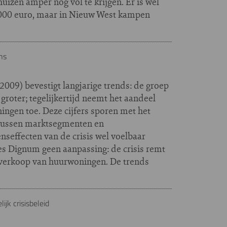
izen amper nog vol te krijgen. Er is wel
1000 euro, maar in Nieuw West kampen
ns
009) bevestigt langjarige trends: de groep
roter; tegelijkertijd neemt het aandeel
ngen toe. Deze cijfers sporen met het
tussen marktsegmenten en
nseffecten van de crisis wel voelbaar
es Dignum geen aanpassing: de crisis remt
verkoop van huurwoningen. De trends
k crisisbeleid