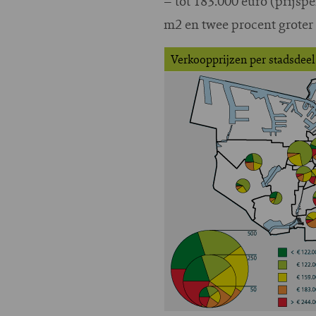
– tot 183.000 euro (prijsp
m2 en twee procent groter
Verkoopprijzen per stadsdeel