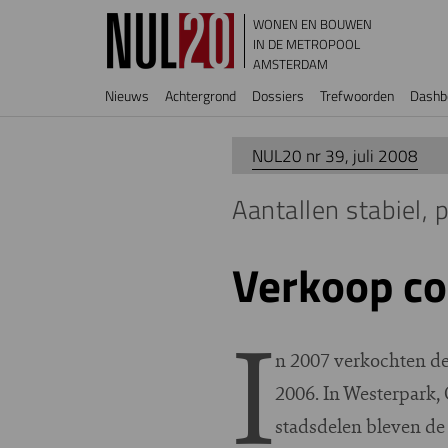
Overslaan en naar de inhoud gaan
WONEN EN BOUWEN
IN DE METROPOOL
AMSTERDAM
Hoofdnavigatie
Nieuws
Achtergrond
Dossiers
Trefwoorden
Dashb
NUL20 nr 39, juli 2008
Aantallen stabiel, p
Verkoop c
I
n 2007 verkochten d
2006. In Westerpark,
stadsdelen bleven de 