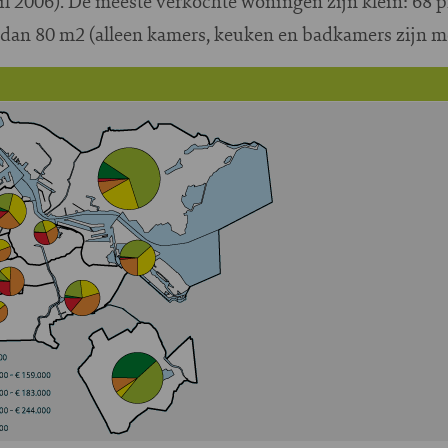
eil 2006). De meeste verkochte woningen zijn klein: 68 p
 dan 80 m2 (alleen kamers, keuken en badkamers zijn m