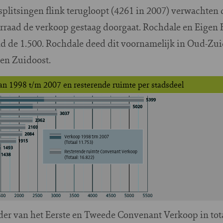
plitsingen flink terugloopt (4261 in 2007) verwachten d
orraad de verkoop gestaag doorgaat. Rochdale en Eigen H
nd de 1.500. Rochdale deed dit voornamelijk in Oud-Zui
en Zuidoost.
an 1998 t/m 2007 en resterende ruimte per stadsdeel
ader van het Eerste en Tweede Convenant Verkoop in tot