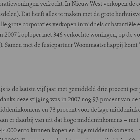
oratiewoningen verkocht. In Nieuw West verkopen de co
sdelen). Dat heeft alles te maken met de grote herhuis
lle grote corporaties verkopen inmiddels substantiële e
 in 2007 koploper met 346 verkochte woningen, op de v
). Samen met de fusiepartner Woonmaatschappij komt 
 is de laatste vijf jaar met gemiddeld drie procent per
ndanks deze stijging was in 2007 nog 93 procent van d
middeninkomens en 73 procent voor de lage middenink
aan er daarbij van uit dat hoge middeninkomens – met 
244.000 euro kunnen kopen en lage middeninkomens – t