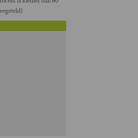
rocent is kleiner dan 60
eegeteld)