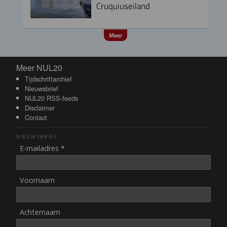
Cruquiuseiland
Meer
Meer NUL20
Meer NUL20
Tijdschriftarchief
Nieuwsbrief
NUL20 RSS-feeds
Disclaimer
Contact
NIEUWSBRIEF
E-mailadres *
Voornaam
Achternaam