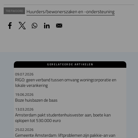
Huurders/bewonerszaken en -ondersteuning
TREFWOORD
GERELATEERDE ARTIKELEN
09.07.2026
RIGO: geen verband tussen omvang woningcorporatie en
lokale verankering
19.06.2026
Boze huisbazen de baas
13.03.2026
Amsterdam pakt studentenhuisvester aan, boete kan
oplopen tot 530.000 euro
25.02.2026
Gemeente Amsterdam: liftproblemen zijn pakkie-an van