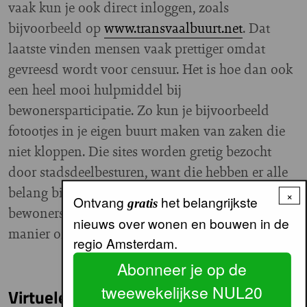
vaak kun je ook direct inloggen, zoals
bijvoorbeeld op
www.transvaalbuurt.net
. Dat
laatste vinden mensen vaak prettiger omdat
gevreesd wordt voor censuur. Het is hoe dan ook
een heel mooi hulpmiddel bij
bewonersparticipatie. Zo kun je bijvoorbeeld
fotootjes in je eigen buurt maken van zaken die
niet kloppen. Die sites worden gretig bezocht
door stadsdeelbesturen, want die hebben er alle
belang bij om te weten wat er speelt bij de
×
Ontvang
het belangrijkste
gratis
bewoners. Daarnaast is het een uitstekende
nieuws over wonen en bouwen in de
manier om te communiceren met je buren.”
regio Amsterdam.
Abonneer je op de
tweewekelijkse NUL20
Virtuele gemeenschap