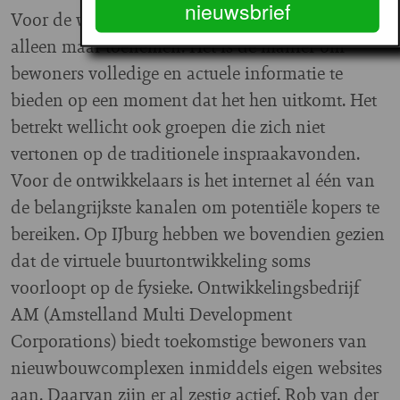
nieuwsbrief
Voor de woonsector zal het belang van internet
alleen maar toenemen. Het is de manier om
bewoners volledige en actuele informatie te
bieden op een moment dat het hen uitkomt. Het
betrekt wellicht ook groepen die zich niet
vertonen op de traditionele inspraakavonden.
Voor de ontwikkelaars is het internet al één van
de belangrijkste kanalen om potentiële kopers te
bereiken. Op IJburg hebben we bovendien gezien
dat de virtuele buurtontwikkeling soms
voorloopt op de fysieke. Ontwikkelingsbedrijf
AM (Amstelland Multi Development
Corporations) biedt toekomstige bewoners van
nieuwbouwcomplexen inmiddels eigen websites
aan. Daarvan zijn er al zestig actief. Rob van der