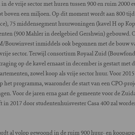
n de vrije sector met huren tussen 900 en ruim 2000 e
ot boven een miljoen. Op dit moment wordt aan 800 tij
nce), 75 middensegment huurwoningen (kavel H op Kop 
enten (900 Mahler in deelgebied Gershwin) gebouwd. O
AM/Bouwinvest inmiddels ook begonnen met de bouw v
rije sector. Terwijl consortium Royaal Zuid (Bouwfond
traging op de kavel ernaast in december is gestart met 
tementen, zowel koop als vrije sector huur. Voor 2015
 het programma, waaronder de start van een CPO-proje
gen. Voor de jaren erna gaat de gemeente voor de Zuid
t in 2017 door studentenhuisvester Casa 400 zal word
rdt al volop gewoond in de ruim 900 huur- en koopappa