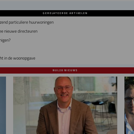
GERELATEERDE ARTIKELEN
zend particuliere huurwoningen
ee nieuwe directeuren
nigen?
cht in de woonopgave
NUL20 NIEUWS