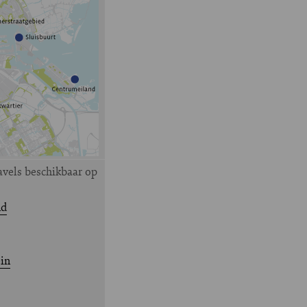
avels beschikbaar op
nd
in