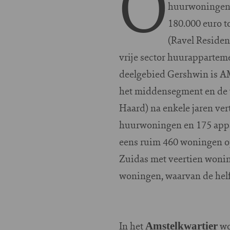
O
huurwoningen i
180.000 euro t
(Ravel Reside
vrije sector huurappartem
deelgebied Gershwin is 
het middensegment en de v
Haard) na enkele jaren ver
huurwoningen en 175 appar
eens ruim 460 woningen op
Zuidas met veertien wonin
woningen, waarvan de helf
In het
wo
Amstelkwartier