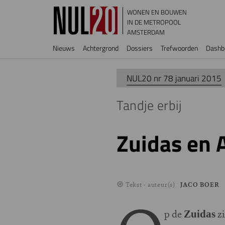
Overslaan en naar de inhoud gaan
WONEN EN BOUWEN
IN DE METROPOOL
AMSTERDAM
Hoofdnavigatie
Nieuws
Achtergrond
Dossiers
Trefwoorden
Dashb
NUL20 nr 78 januari 2015
Tandje erbij
Zuidas en 
Tekst - auteur(s)
JACO BOER
p de
zi
Zuidas