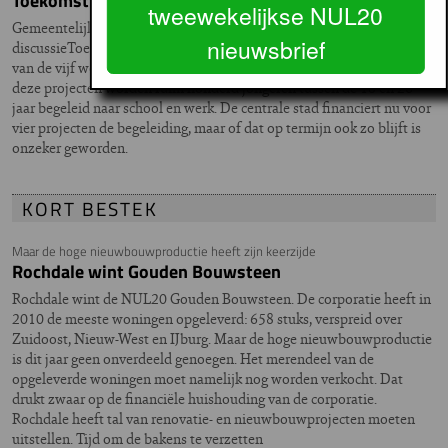
Toekomst woon-leer-werkprojecten onzeker
tweewekelijkse NUL20
Gemeentelijke financiering woonbegeleiding staat ter
nieuwsbrief
discussieToekomst woon-leer-werkprojecten onzekerDe toekomst
van de vijf woon-leer-werkprojecten (WLW) in de stad is onzeker. In
deze projecten worden ruim honderd jongeren tussen de 18 en 26
jaar begeleid naar school en werk. De centrale stad financiert nu voor
vier projecten de begeleiding, maar of dat op termijn ook zo blijft is
onzeker geworden.
KORT BESTEK
Maar de hoge nieuwbouwproductie heeft zijn keerzijde
Rochdale wint Gouden Bouwsteen
Rochdale wint de NUL20 Gouden Bouwsteen. De corporatie heeft in
2010 de meeste woningen opgeleverd: 658 stuks, verspreid over
Zuidoost, Nieuw-West en IJburg. Maar de hoge nieuwbouwproductie
is dit jaar geen onverdeeld genoegen. Het merendeel van de
opgeleverde woningen moet namelijk nog worden verkocht. Dat
drukt zwaar op de financiële huishouding van de corporatie.
Rochdale heeft tal van renovatie- en nieuwbouwprojecten moeten
uitstellen. Tijd om de bakens te verzetten