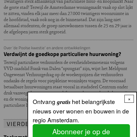
Twintigers sterk afhankelijk van particuliere huur- en koopmarkt Naar
de grote stad! Terwijl de Amsterdamse woningmarkt vaak op slot lijkt
te zitten, vinden elk jaar meer dan 27.000 twintigers woonruimte in
de hoofdstad, vaak ook nog in de binnenstad. Dat zijn lang niet
allemaal studenten; de groep nieuwkomers tussen de 25 en 29 jaar is
de afgelopen jaren sterk gegroeid.
Over ‘de Poolse kwestie’ en andere ontwikkelingen
Verdwijnt de goedkope particuliere huurwoning?
Terwijl particuliere verhuurders de overheidsbemoeienis volgens
VVD-raadslid Frank van Dalen “spuugzat” zijn, wijst het Meldpunt
Ongewenst Verhuurgedrag op de woekerprijzen die verhuurders
ondanks de regels voor piepkleine woninkjes vragen. De voorraad
betaalbare huurwoningen staat vooral in stadsdeel Centrum onder
druk vanwege het enorme verschil tussen de gereguleerde huurprijs
×
en de woningwaarde. Kan en wil de politiek een betaalbare
Ontvang
het belangrijkste
gratis
particuliere huurwoningsector in stand houden tegen de markt in?
nieuws over wonen en bouwen in de
regio Amsterdam.
VIERDE VERDIEPING
Abonneer je op de