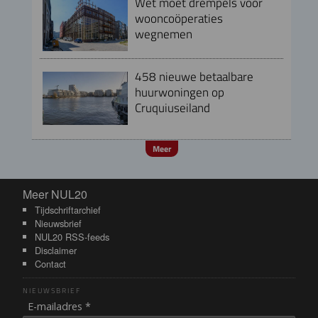
Wet moet drempels voor
wooncoöperaties
wegnemen
458 nieuwe betaalbare
huurwoningen op
Cruquiuseiland
Meer
Meer NUL20
Meer NUL20
Tijdschriftarchief
Nieuwsbrief
NUL20 RSS-feeds
Disclaimer
Contact
NIEUWSBRIEF
E-mailadres *