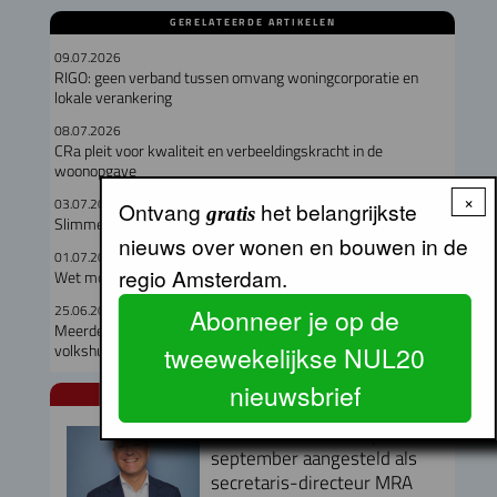
GERELATEERDE ARTIKELEN
09.07.2026
RIGO: geen verband tussen omvang woningcorporatie en
lokale verankering
08.07.2026
CRa pleit voor kwaliteit en verbeeldingskracht in de
woonopgave
×
03.07.2026
Ontvang
het belangrijkste
gratis
Slimme ramen houden woningen tot 5 graden koeler
nieuws over wonen en bouwen in de
01.07.2026
regio Amsterdam.
Wet moet drempels voor wooncoöperaties wegnemen
25.06.2026
Abonneer je op de
Meerderheid senaat steunt Wet versterken regie op
volkshuisvesting
tweewekelijkse NUL20
nieuwsbrief
NUL20 NIEUWS
Armand van de Laar per 1
september aangesteld als
secretaris-directeur MRA