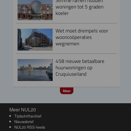
Slimme ramen houden
woningen tot 5 graden
koeler
Wet moet drempels voor
wooncoöperaties
wegnemen
458 nieuwe betaalbare
huurwoningen op
Cruquiuseiland
Meer
Meer NUL20
Meer NUL20
Tijdschriftarchief
Nieuwsbrief
NUL20 RSS-feeds