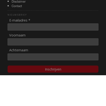
Disclaimer
Contact
NIEUWSBRIEF
E-mailadres *
Voornaam
Achternaam
Inschrijven
© NUL20, 2002-heden,
auteursrechten/disclaimer
Stichting NUL20 heeft de
ANBI-status
.
Image