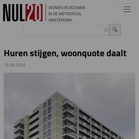
Overslaan en naar de inhoud gaan
WONEN EN BOUWEN
IN DE METROPOOL
AMSTERDAM
Huren stijgen, woonquote daalt
16.06.2026
Image