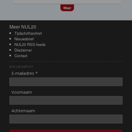
Meer
Meer NUL20
Meer NUL20
Tijdschriftarchief
Nieuwsbrief
NUL20 RSS-feeds
Disclaimer
Contact
NIEUWSBRIEF
E-mailadres *
Voornaam
Achternaam