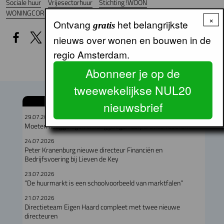
Sociale huur
Vrijesectorhuur
Stichting !WOON
WONINGCORPORATIES
×
Ontvang
het belangrijkste
gratis
nieuws over wonen en bouwen in de
regio Amsterdam.
Abonneer je op de
tweewekelijkse NUL20
GERELATEERDE ARTIKELEN
nieuwsbrief
29.07.2026
Moeten hooggelegen en laaggelegen corporaties fuseren?
24.07.2026
Peter Kranenburg nieuwe directeur Financiën en
Bedrijfsvoering bij Lieven de Key
23.07.2026
“De huurmarkt is een schoolvoorbeeld van marktfalen”
21.07.2026
Directieteam Eigen Haard compleet met twee nieuwe
directeuren