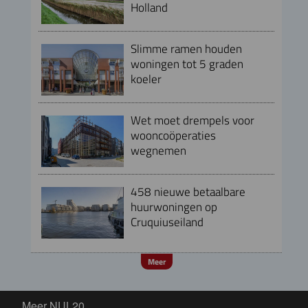
Holland
Slimme ramen houden
woningen tot 5 graden
koeler
Wet moet drempels voor
wooncoöperaties
wegnemen
458 nieuwe betaalbare
huurwoningen op
Cruquiuseiland
Meer
Meer NUL20