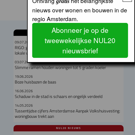
Ontvang
het belangrijkste
gratis
nieuws over wonen en bouwen in de
regio Amsterdam.
Abonneer je op de
GERELATEERDE ARTIKELEN
tweewekelijkse NUL20
09.07.2026
RIGO: geen verband tussen omvang woningcorporatie en
nieuwsbrief
lokale verankering
03.07.2026
Slimme ramen houden woningen tot 5 graden koeler
19.06.2026
Boze huisbazen de baas
16.06.2026
Schaduw in de stad is schaars en ongelijk verdeeld
14.05.2026
Tussentijdse cijfers Amsterdamse Aanpak Volkshuisvesting:
woningbouw trekt aan
NUL20 NIEUWS