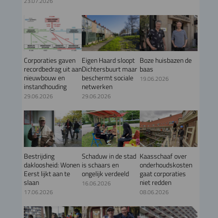
23.07.2026
Corporaties gaven
Eigen Haard sloopt
Boze huisbazen de
recordbedrag uit aan
Dichtersbuurt maar
baas
nieuwbouw en
beschermt sociale
19.06.2026
instandhouding
netwerken
29.06.2026
29.06.2026
Bestrijding
Schaduw in de stad
Kaasschaaf over
dakloosheid: Wonen
is schaars en
onderhoudskosten
Eerst lijkt aan te
ongelijk verdeeld
gaat corporaties
slaan
niet redden
16.06.2026
17.06.2026
08.06.2026