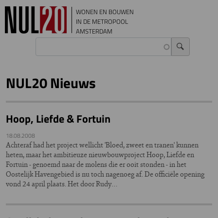
Overslaan en naar de inhoud gaan
WONEN EN BOUWEN
IN DE METROPOOL
AMSTERDAM
NUL20 Nieuws
Hoop, Liefde & Fortuin
18.08.2008
Achteraf had het project wellicht 'Bloed, zweet en tranen' kunnen
heten, maar het ambitieuze nieuwbouwproject Hoop, Liefde en
Fortuin - genoemd naar de molens die er ooit stonden - in het
Oostelijk Havengebied is nu toch nagenoeg af. De officiële opening
vond 24 april plaats. Het door Rudy…