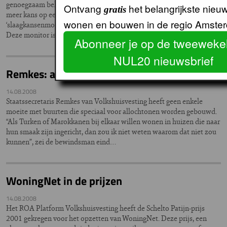
genoegzaam bekend. Maar de ene groep bewoners heeft toch nog wat
Ontvang
het belangrijkste nieu
gratis
meer kans op een woning dan de andere. Volgens de eerste
wonen en bouwen in de regio Amste
‘slaagkansenmonitor’ komen met name gezinnen er bekaaid vanaf.
Deze monitor is een initiatief van het Amsterdams…
Abonneer je op de tweewekel
NUL20 nieuwsbrief
Remkes: allochtonenbuurt moet kunnen
14.08.2008
Staatssecretaris Remkes van Volkshuisvesting heeft geen enkele
moeite met buurten die speciaal voor allochtonen worden gebouwd.
“Als Turken of Marokkanen bij elkaar willen wonen in huizen die naar
hun smaak zijn ingericht, dan zou ik niet weten waarom dat niet zou
kunnen”, zei de bewindsman eind…
WoningNet in de prijzen
14.08.2008
Het ROA Platform Volkshuisvesting heeft de Schelto Patijn-prijs
2001 gekregen voor het opzetten van WoningNet. Deze prijs, een