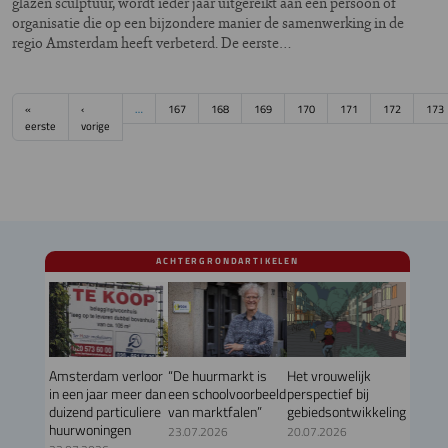
glazen sculptuur, wordt ieder jaar uitgereikt aan een persoon of
organisatie die op een bijzondere manier de samenwerking in de
regio Amsterdam heeft verbeterd. De eerste…
Paginering
«
‹
…
167
168
169
170
171
172
173
Eerste pagina
Vorige pagina
eerste
vorige
ACHTERGRONDARTIKELEN
Amsterdam verloor
“De huurmarkt is
Het vrouwelijk
in een jaar meer dan
een schoolvoorbeeld
perspectief bij
duizend particuliere
van marktfalen”
gebiedsontwikkeling
huurwoningen
23.07.2026
20.07.2026