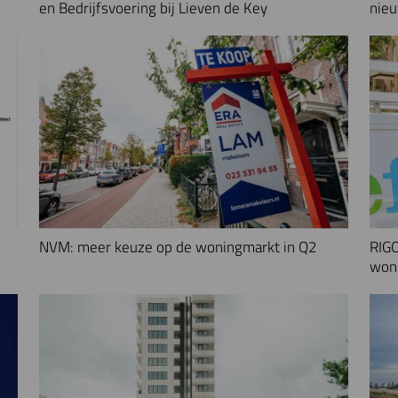
en Bedrijfsvoering bij Lieven de Key
nieu
NVM: meer keuze op de woningmarkt in Q2
RIGO
woni