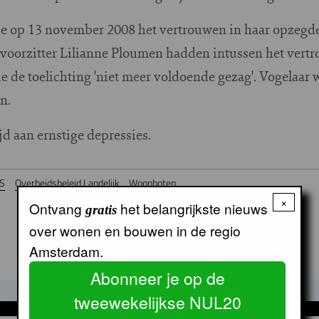
e op 13 november 2008 het vertrouwen in haar opzegde
voorzitter Lilianne Ploumen hadden intussen het vert
e de toelichting 'niet meer voldoende gezag'. Vogelaar
n.
jd aan ernstige depressies.
S
Overheidsbeleid Landelijk
Woonboten
×
Ontvang
het belangrijkste nieuws
gratis
over wonen en bouwen in de regio
Amsterdam.
Abonneer je op de
tweewekelijkse NUL20
GERELATEERDE ARTIKELEN