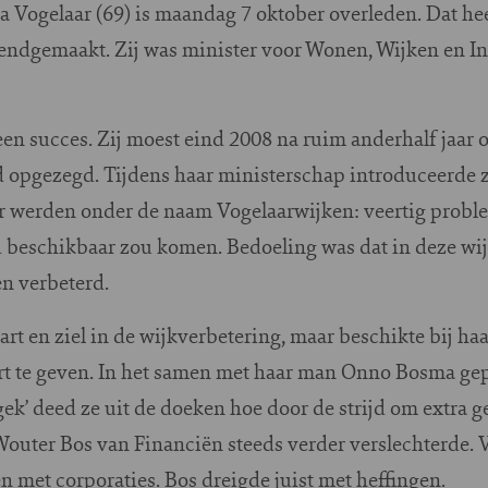
a Vogelaar (69) is maandag 7 oktober overleden. Dat hee
endgemaakt. Zij was minister voor Wonen, Wijken en Int
en succes. Zij moest eind 2008 na ruim anderhalf jaar
d opgezegd. Tijdens haar ministerschap introduceerde z
 werden onder de naam Vogelaarwijken: veertig proble
d beschikbaar zou komen. Bedoeling was dat in deze wi
en verbeterd.
art en ziel in de wijkverbetering, maar beschikte bij haa
rt te geven. In het samen met haar man Onno Bosma ge
k’ deed ze uit de doeken hoe door de strijd om extra g
outer Bos van Financiën steeds verder verslechterde. 
met corporaties. Bos dreigde juist met heffingen.