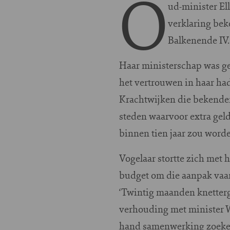
O
ud-minister Ell
verklaring bek
Balkenende IV.
Haar ministerschap was ge
het vertrouwen in haar ha
Krachtwijken die bekender
steden waarvoor extra gel
binnen tien jaar zou word
Vogelaar stortte zich met h
budget om die aanpak vaa
‘Twintig maanden knetterge
verhouding met minister W
hand samenwerking zoeken 