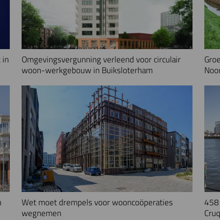
 in
Omgevingsvergunning verleend voor circulair
Groe
woon-werkgebouw in Buiksloterham
Noo
n
Wet moet drempels voor wooncoöperaties
458 
wegnemen
Cruq