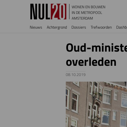
Overslaan en naar de inhoud gaan
WONEN EN BOUWEN
IN DE METROPOOL
AMSTERDAM
Hoofdnavigatie
Nieuws
Achtergrond
Dossiers
Trefwoorden
Dashb
Oud-ministe
overleden
08.10.2019
Image