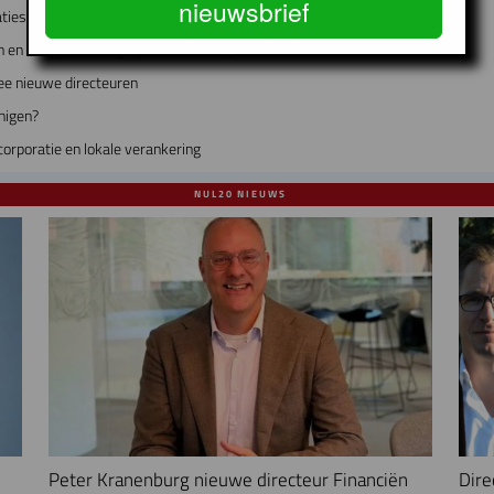
nieuwsbrief
ties fuseren?
 en Bedrijfsvoering bij Lieven de Key
ee nieuwe directeuren
nigen?
rporatie en lokale verankering
NUL20 NIEUWS
Peter Kranenburg nieuwe directeur Financiën
Dire