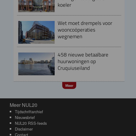
koeler
Wet moet drempels voor
wooncoöperaties
wegnemen
458 nieuwe betaalbare
huurwoningen op
Cruquiuseiland
Meer
Meer NUL20
Meer NUL20
Tijdschriftarchief
Nieuwsbrief
NUL20 RSS-feeds
Disclaimer
Contact