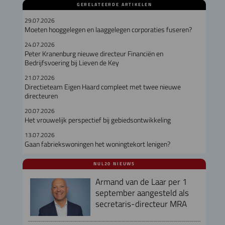
GERELATEERDE ARTIKELEN
29.07.2026
Moeten hooggelegen en laaggelegen corporaties fuseren?
24.07.2026
Peter Kranenburg nieuwe directeur Financiën en
Bedrijfsvoering bij Lieven de Key
21.07.2026
Directieteam Eigen Haard compleet met twee nieuwe
directeuren
20.07.2026
Het vrouwelijk perspectief bij gebiedsontwikkeling
13.07.2026
Gaan fabriekswoningen het woningtekort lenigen?
NUL20 NIEUWS
Armand van de Laar per 1
september aangesteld als
secretaris-directeur MRA