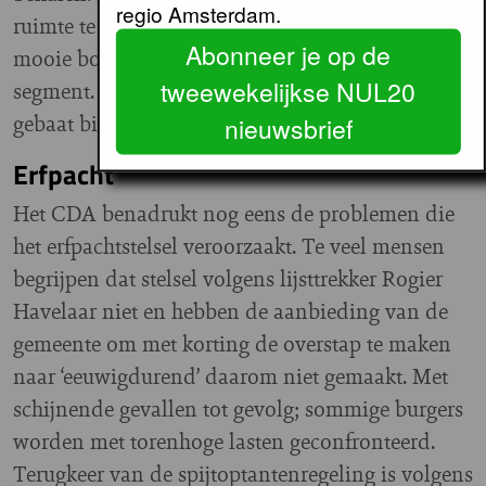
regio Amsterdam.
ruimte te geven aan ondernemerschap en een
Abonneer je op de
mooie bouwproductie. Niet zo zeer in het sociale
tweewekelijkse NUL20
segment. De stad is volgens de VVD vooral
gebaat bij meer dure woningen.
nieuwsbrief
Erfpacht
Het CDA benadrukt nog eens de problemen die
het erfpachtstelsel veroorzaakt. Te veel mensen
begrijpen dat stelsel volgens lijsttrekker Rogier
Havelaar niet en hebben de aanbieding van de
gemeente om met korting de overstap te maken
naar ‘eeuwigdurend’ daarom niet gemaakt. Met
schijnende gevallen tot gevolg; sommige burgers
worden met torenhoge lasten geconfronteerd.
Terugkeer van de spijtoptantenregeling is volgens