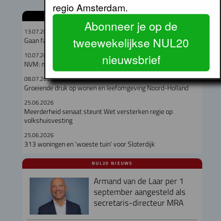
regio Amsterdam.
GERELATEERDE ARTIKELEN
Abonneer je op de
13.07.2026
tweewekelijkse NUL20
Gaan fabriekswoningen het woningtekort lenigen?
10.07.2026
nieuwsbrief
NVM: meer keuze op de woningmarkt in Q2
08.07.2026
Groeiende druk op wonen en leefomgeving Noord-Holland
25.06.2026
Meerderheid senaat steunt Wet versterken regie op
volkshuisvesting
25.06.2026
313 woningen en ‘woeste tuin’ voor Sloterdijk
NUL20 NIEUWS
Armand van de Laar per 1
september aangesteld als
secretaris-directeur MRA