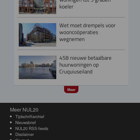
koeler
Wet moet drempels voor
wooncoöperaties
wegnemen
458 nieuwe betaalbare
huurwoningen op
Cruquiuseiland
Meer
Meer NUL20
Meer NUL20
Tijdschriftarchief
Nieuwsbrief
NUL20 RSS-feeds
Disclaimer