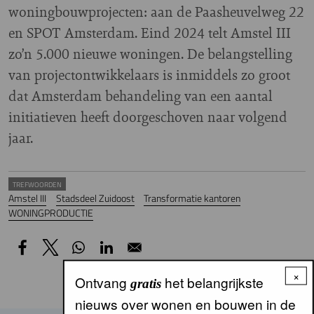
woningbouwprojecten: aan de Paasheuvelweg 22
en SPOT Amsterdam. Eind 2024 telt Amstel III
zo’n 5.000 nieuwe woningen. De belangstelling
van projectontwikkelaars is inmiddels zo groot
dat Amsterdam behandeling van een aantal
initiatieven heeft doorgeschoven naar volgend
jaar.
TREFWOORDEN
Amstel III
Stadsdeel Zuidoost
Transformatie kantoren
WONINGPRODUCTIE
×
Ontvang
het belangrijkste
gratis
nieuws over wonen en bouwen in de