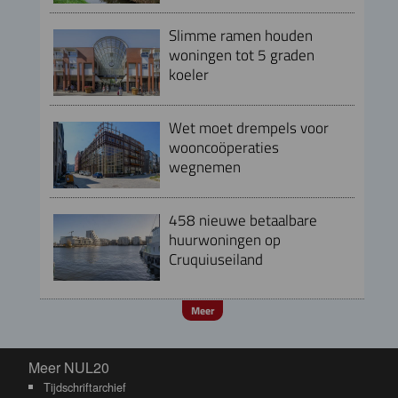
Slimme ramen houden
woningen tot 5 graden
koeler
Wet moet drempels voor
wooncoöperaties
wegnemen
458 nieuwe betaalbare
huurwoningen op
Cruquiuseiland
Meer
Meer NUL20
Meer NUL20
Tijdschriftarchief