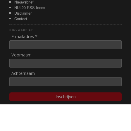
Nieuwsbrief
NUL20 RSS-feeds
Disclaimer
Contact
NIEUWSBRIEF
E-mailadres *
Voornaam
Achternaam
Inschrijven
© NUL20, 2002-heden,
auteursrechten/disclaimer
Stichting NUL20 heeft de
ANBI-status
.
Image