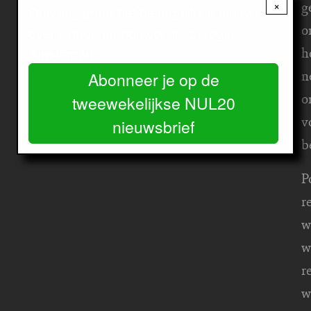
g
×
Ontvang
het belangrijkste nieuws
gratis
o
over wonen en bouwen in de regio
h
Amsterdam.
n
Abonneer je op de
o
tweewekelijkse NUL20
v
nieuwsbrief
b
P
r
w
w
r
w