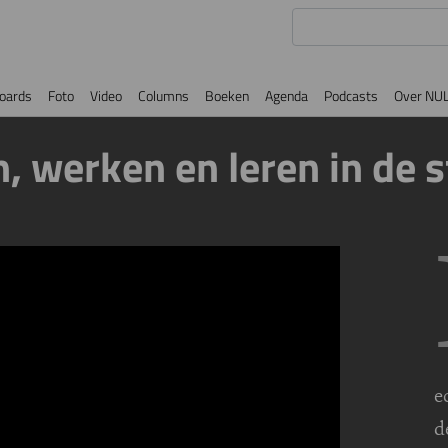
oards
Foto
Video
Columns
Boeken
Agenda
Podcasts
Over NU
 werken en leren in de s
e
d