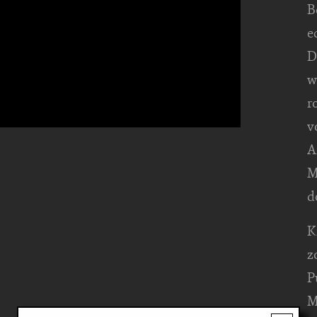
B
e
D
w
r
v
A
M
d
K
z
P
M