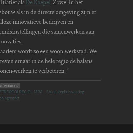
nitiatief als
De Koepel
. Zowel in het
ebouw als in de directe omgeving zijn er
alloze innovatieve bedrijven en
ennisinstellingen die samenwerken aan
nnovaties.
aarlem wordt zo een woon-werkstad. We
treven ernaar in de hele regio de balans
onen-werken te verbeteren. “
REFWOORDEN
ETROPOOLREGIO - MRA
Studentenhuisvesting
oningmarkt