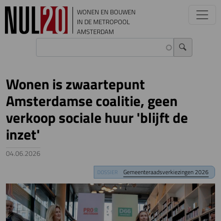
Overslaan en naar de inhoud gaan
WONEN EN BOUWEN
IN DE METROPOOL
AMSTERDAM
Wonen is zwaartepunt
Amsterdamse coalitie, geen
verkoop sociale huur 'blijft de
inzet'
04.06.2026
Image
Gemeenteraadsverkiezingen 2026
DOSSIER