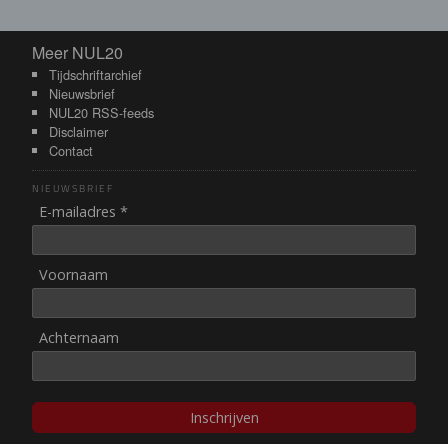
Meer NUL20
Meer NUL20
Tijdschriftarchief
Nieuwsbrief
NUL20 RSS-feeds
Disclaimer
Contact
NIEUWSBRIEF
E-mailadres *
Voornaam
Achternaam
Inschrijven