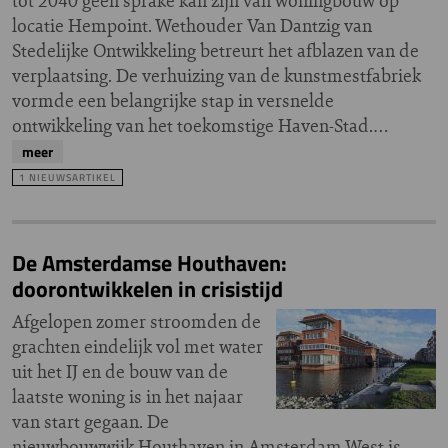
tot 2040 geen sprake kan zijn van woningbouw op
locatie Hempoint. Wethouder Van Dantzig van
Stedelijke Ontwikkeling betreurt het afblazen van de
verplaatsing. De verhuizing van de kunstmestfabriek
vormde een belangrijke stap in versnelde
ontwikkeling van het toekomstige Haven-Stad.…
meer
1 NIEUWSARTIKEL
De Amsterdamse Houthaven:
doorontwikkelen in crisistijd
Afgelopen zomer stroomden de
grachten eindelijk vol met water
uit het IJ en de bouw van de
laatste woning is in het najaar
van start gegaan. De
nieuwbouwwijk Houthaven in Amsterdam West is