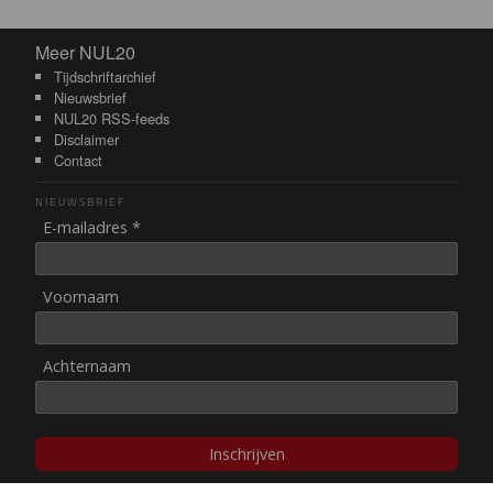
Meer NUL20
Meer NUL20
Tijdschriftarchief
Nieuwsbrief
NUL20 RSS-feeds
Disclaimer
Contact
NIEUWSBRIEF
E-mailadres *
Voornaam
Achternaam
Inschrijven
© NUL20, 2002-heden,
auteursrechten/disclaimer