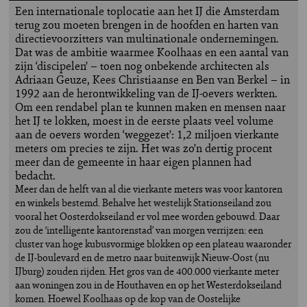
Een internationale toplocatie aan het IJ die Amsterdam
terug zou moeten brengen in de hoofden en harten van
directievoorzitters van multinationale ondernemingen.
Dat was de ambitie waarmee Koolhaas en een aantal van
zijn ‘discipelen’ – toen nog onbekende architecten als
Adriaan Geuze, Kees Christiaanse en Ben van Berkel – in
1992 aan de herontwikkeling van de IJ-oevers werkten.
Om een rendabel plan te kunnen maken en mensen naar
het IJ te lokken, moest in de eerste plaats veel volume
aan de oevers worden ‘weggezet’: 1,2 miljoen vierkante
meters om precies te zijn. Het was zo’n dertig procent
meer dan de gemeente in haar eigen plannen had
bedacht.
Meer dan de helft van al die vierkante meters was voor kantoren
en winkels bestemd. Behalve het westelijk Stationseiland zou
vooral het Oosterdokseiland er vol mee worden gebouwd. Daar
zou de ‘intelligente kantorenstad’ van morgen verrijzen: een
cluster van hoge kubusvormige blokken op een plateau waaronder
de IJ-boulevard en de metro naar buitenwijk Nieuw-Oost (nu
IJburg) zouden rijden. Het gros van de 400.000 vierkante meter
aan woningen zou in de Houthaven en op het Westerdokseiland
komen. Hoewel Koolhaas op de kop van de Oostelijke