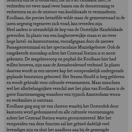
verbreden tot twee maal twee banen om de doorstroming te
verbeteren en zo de uitstoot van kooldioxide te verminderen.
Koolhaas, die precies hetzelfde wilde maar de gemeenteraad in de
jaren negentig tegenover zich vond, kan tevreden zijn.
Heel anders is uiteindelijk de kop van de Oostelijke Handelskade
geworden. In plaats van een laagbouwwijkje staan er nu twee
hoge hotel- en kantoortorens, voorafgegaan door de nieuwe
Passagiersterminal en het spectaculaire Muziekgebouw. Ook de
omgekeerde stoomkap achter het Centraal Station is er nooit
gekomen. De megabioscoop en pophal die Koolhaas hier had
willen bouwen, zijn naar de Arenaboulevard verhuisd. In plaats
daarvan wordt in een nieuwe kap het oorspronkelijk ondergronds
geplande busstation gebouwd. Het Stenen Hoofd is leeg gebleven
en wordt gebruikt voor culturele evenementen. Maar misschien
wel het allerbelangrijkste verschil met het plan van Koolhaas is de
grote functiemenging waardoor een typisch Amsterdams woon-
en werkmilieu is ontstaan.
Koolhaas ging nog uit van clusters waarbij het Oosterdok door
kantoren werd gedomineerd en alle culturele voorzieningen
achter het Centraal Station waren geconcentreerd. Met het
verspreiden van deze functies zal het gebied dadelijk veel
levendiger zijn en sluit het naadloos aan bij de gemengde