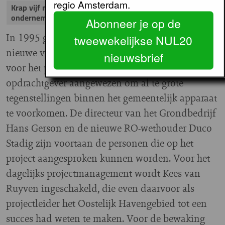
regio Amsterdam.
Krap vijf maanden later stort de publiek-private
onderneming in elkaar
Abonneer je op de
In 1995 gaat de gemeenteraad akkoord met deze
tweewekelijkse NUL20
nieuwe veroveringsstrategie. Bovendien worden
nieuwsbrief
voor het project één ambtelijk en één bestuurlijk
opdrachtgever aangewezen om al te grote
tegenstellingen binnen het gemeentelijk apparaat
te voorkomen. De directeur van het Grondbedrijf
Hans Gerson en de nieuwe RO-wethouder Duco
Stadig zijn voortaan de personen die op het
project aangesproken kunnen worden. Voor het
dagelijks projectmanagement wordt Kees van
Ruyven ingeschakeld, die even daarvoor als
projectleider het Oostelijk Havengebied tot een
succes had weten te maken. Voor de bewaking