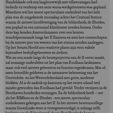
Handelskade ook een laagbouwwijk met villawoningen had
bedacht en verderop een serie woon-werkgebouwen was gepland.
Misschien wel het meest spectaculaire onderdeel van het hele
plan was de omgekeerde stoomkap achter het Centraal Station
waarin de nieuwe hoofdvestiging van de bibliotheek, de IJbreker,
een pophal en een nationaal filmtheater zouden komen. Onder
deze kap konden Amsterdammers over een houten
wandelpromenade langs het IJ flaneren en zien hoe cruiseschepen
bij de nieuwe pier ten westen van het station zouden aanleggen.
Op het Stenen Hoofd zou tenslotte plaats zijn voor enkele
bijzondere bedrijfsgebouwen en ateliers.
Wie nu een ronde langs de bouwprojecten aan de IJ-oever maakt,
zal sommige onderdelen uit het plan van Koolhaas herkennen
maar ook veel nieuwe gebouwen en functies tegenkomen. Min of
meer hetzelfde gebleven is de intensieve bebouwing van het
Oosterdoks- en het Westerdokseiland met grote, moderne
blokken. Al is de nadruk op kantoren op het eerste eiland veel
minder geworden dan Koolhaas had gewild. Verder verrijzen in de
Houthaven honderden woningen. En de bibliotheek heeft – net
als het BIMhuis en de IJbreker - een nieuw, spectaculair
onderkomen gekregen aan het IJ. In het nieuwe bestuurscollege
waarin GroenLinks weer is vertegenwoordigd, is onlangs zelfs
besloten om de IJ-boulevard, die nu Piet Heinkade heet, te