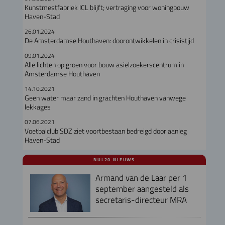
Kunstmestfabriek ICL blijft; vertraging voor woningbouw
Haven-Stad
26.01.2024
De Amsterdamse Houthaven: doorontwikkelen in crisistijd
09.01.2024
Alle lichten op groen voor bouw asielzoekerscentrum in
Amsterdamse Houthaven
14.10.2021
Geen water maar zand in grachten Houthaven vanwege
lekkages
07.06.2021
Voetbalclub SDZ ziet voortbestaan bedreigd door aanleg
Haven-Stad
NUL20 NIEUWS
Armand van de Laar per 1
september aangesteld als
secretaris-directeur MRA