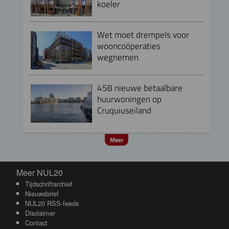
koeler
Wet moet drempels voor
wooncoöperaties
wegnemen
458 nieuwe betaalbare
huurwoningen op
Cruquiuseiland
Meer
Meer NUL20
Meer NUL20
Tijdschriftarchief
Nieuwsbrief
NUL20 RSS-feeds
Disclaimer
Contact