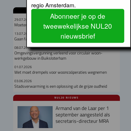
regio Amsterdam.
GERELATEERDE ARTIKELEN
Abonneer je op de
29.07.2026
tweewekelijkse NUL20
Moeten hooggelegen en laaggelegen corporaties fuseren?
nieuwsbrief
13.07.2026
Gaan fabriekswoningen het woningtekort lenigen?
08.07.2026
Omgevingsvergunning verleend voor circulair woon-
werkgebouw in Buiksloterham
01.07.2026
Wet moet drempels voor wooncoöperaties wegnemen
03.06.2026
Stadsverwarming is een oplossing uit de grijze oudheid
NUL20 NIEUWS
Armand van de Laar per 1
september aangesteld als
secretaris-directeur MRA