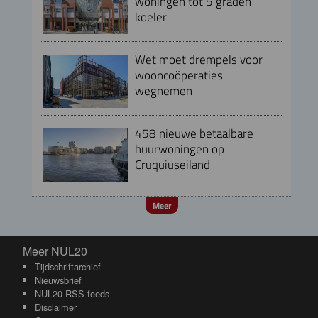
woningen tot 5 graden
koeler
Wet moet drempels voor
wooncoöperaties
wegnemen
458 nieuwe betaalbare
huurwoningen op
Cruquiuseiland
Meer
Meer NUL20
Meer NUL20
Tijdschriftarchief
Nieuwsbrief
NUL20 RSS-feeds
Disclaimer