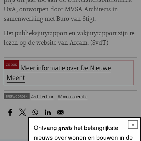
UvA, ontworpen door MVSA Architects in
samenwerking met Buro van Stigt.
Het publieksjuryrapport en vakjuryrapport zijn te
lezen op de website van Arcam. (SvdT)
ZIE OOK
Meer informatie over De Nieuwe
Meent
Architectuur
Wooncoöperatie
TREFWOORDEN
×
Ontvang
het belangrijkste
gratis
nieuws over wonen en bouwen in de