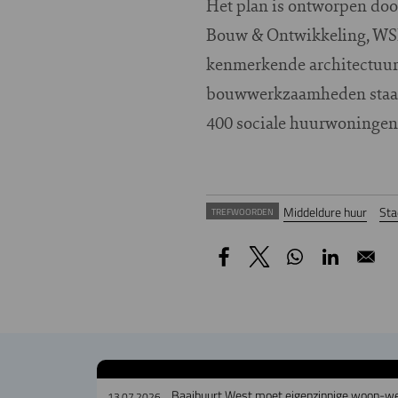
Het plan is ontworpen doo
Bouw & Ontwikkeling, WSP,
kenmerkende architectuur 
bouwwerkzaamheden staat 
400 sociale huurwoningen
Middeldure huur
Sta
TREFWOORDEN
Baaibuurt West moet eigenzinnige woon-w
13.07.2026