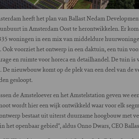
terdam heeft het plan van Ballast Nedam Development
Kunbuurt in Amsterdam Oost te herontwikkelen. Er kome
335 woningen in een mix van middeldure huurwoningen
Ook voorziet het ontwerp in een daktuin, een tuin voo
age en ruimte voor horeca en detailhandel. De tuin is v
. De nieuwbouw komt op de plek van een deel van de
rden gesloopt.
ssen de Amsteloever en het Amstelstation geven we ee
oot wordt hier een wijk ontwikkeld waar voor elk se
 ontwerp bestaat uit uiterst duurzame hoogbouw met veel
t in het openbaar gebied”, aldus Onno Dwars, CEO Bal