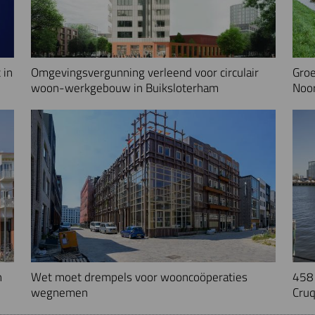
 in
Omgevingsvergunning verleend voor circulair
Groe
woon-werkgebouw in Buiksloterham
Noo
n
Wet moet drempels voor wooncoöperaties
458 
wegnemen
Cruq