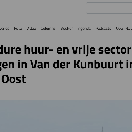
oards
Foto
Video
Columns
Boeken
Agenda
Podcasts
Over NU
ure huur- en vrije sector
n in Van der Kunbuurt i
 Oost