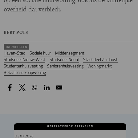
overheid dat verbiedt.
BERT POTS
TREFWOORDEN
Haven-Stad
Sociale huur
Middensegment
Stadsdeel Nieuw-West
Stadsdeel Noord
Stadsdeel Zuidoost
Studentenhuisvesting
Seniorenhuisvesting
Woningmarkt
Betaalbare koopwoning
GERELATEERDE ARTIKELEN
23.07.2026