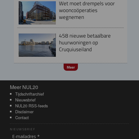
Wet moet drempels voor
wooncoöperaties
wegnemen
458 nieuwe betaalbare
huurwoningen op
Cruquiuseiland
Meer
Meer NUL20
Meer NUL20
Tijdschriftarchief
Nieuwsbrief
NUL20 RSS-feeds
Disclaimer
Contact
NIEUWSBRIEF
E-mailadres *