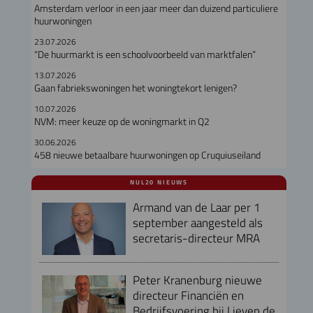
Amsterdam verloor in een jaar meer dan duizend particuliere
huurwoningen
23.07.2026
“De huurmarkt is een schoolvoorbeeld van marktfalen”
13.07.2026
Gaan fabriekswoningen het woningtekort lenigen?
10.07.2026
NVM: meer keuze op de woningmarkt in Q2
30.06.2026
458 nieuwe betaalbare huurwoningen op Cruquiuseiland
NUL20 NIEUWS
Armand van de Laar per 1
september aangesteld als
secretaris-directeur MRA
Peter Kranenburg nieuwe
directeur Financiën en
Bedrijfsvoering bij Lieven de