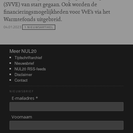
(SVVE) van start gegaan. Ook worden de
financieringsmogelijkheden voor VvE’s via het
Warmtefonds uitgebreid.
04.01.2023
1 NIEUWSARTIKEL
Meer NUL20
Meer NUL20
Tijdschriftarchief
Nieuwsbrief
NUL20 RSS-feeds
Disclaimer
Contact
NIEUWSBRIEF
E-mailadres *
Voornaam