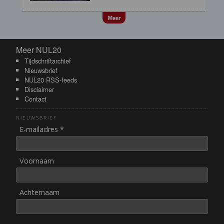
Meer
Meer NUL20
Meer NUL20
Tijdschriftarchief
Nieuwsbrief
NUL20 RSS-feeds
Disclaimer
Contact
NIEUWSBRIEF
E-mailadres *
Voornaam
Achternaam