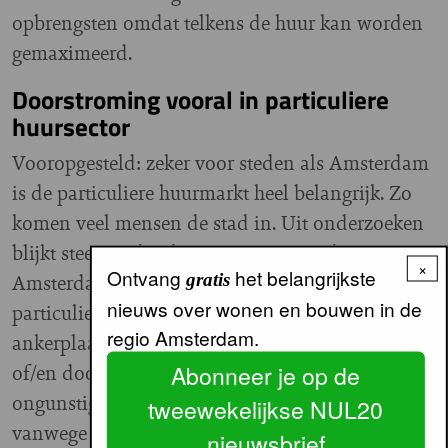
opbrengsten omdat telkens de huur kan worden
gemaximeerd.
Doorstroming vooral in particuliere
huursector
Vooropgesteld: zeker voor steden als Amsterdam
is de particuliere huurmarkt heel belangrijk. Zo
komen veel mensen de stad in. Uit onderzoeken
blijkt steevast dat de meeste mensen die naar
×
Ontvang
het belangrijkste
Amsterdam komen, in eerste instantie in de
gratis
nieuws over wonen en bouwen in de
particuliere huursector terechtkomen, als eerste
regio Amsterdam.
ankerplaats. Zeker, vaak tegen zeer hoge kosten
of/en door woonruimte te delen. Vanwege die
Abonneer je op de
ongunstige prijs/prestatie-verhouding én
tweewekelijkse NUL20
vanwege de eerdere praktijk van tijdelijke
nieuwsbrief