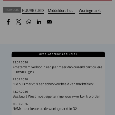
HUURBELEID
Middeldure huur
Woningmarkt
TREFWOORD
GERELATEERDE ARTIKELEN
23.07.2026
Amsterdam verloor in een jaar meer dan duizend particuliere
huurwoningen
23.07.2026
“De huurmarkt is een schoolvoorbeeld van marktfalen”
13.07.2026
Baaibuurt West moet eigenzinnige woon-werkwijk worden
10.07.2026
NVM: meer keuze op de woningmarkt in Q2