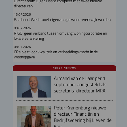
Directieteam Eigen Haard compleet met twee nieuwe
directeuren
13.07.2026
Baaibuurt West moet eigenzinnige woon-werkwijk worden
09.07.2026
RIGO: geen verband tussen omvang woningcorporatie en
lokale verankering
08.07.2026
CRa pleit voor kwaliteit en verbeeldingskracht in de
woonopgave
NUL20 NIEUWS
Armand van de Laar per 1
september aangesteld als
secretaris-directeur MRA
Peter Kranenburg nieuwe
directeur Financiën en
Bedrijfsvoering bij Lieven de
Key