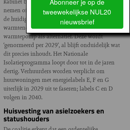
Abonneer je op de
kabinet bereid private warmtebedrijven over te
nemen of daarin te participeren — zij het “binnen
tweewekelijkse NUL20
de huidige financiële kaders”. In wijken waar een
nieuwsbrief
warmtenet niet haalbaar is, geldt de hybride
warmtepomp als alternatief. Deze wordt
‘genormeerd per 2029’, al blijft onduidelijk wat
dit precies inhoudt. Het Nationale
Isolatieprogramma loopt door tot in de jaren
dertig. Verhuurders worden verplicht om
huurwoningen met energielabels E, F en G
uiterlijk in 2029 uit te faseren; labels C en D
volgen in 2040.
Huisvesting van asielzoekers en
statushouders
De coalitie erkent dat een ordentelijke