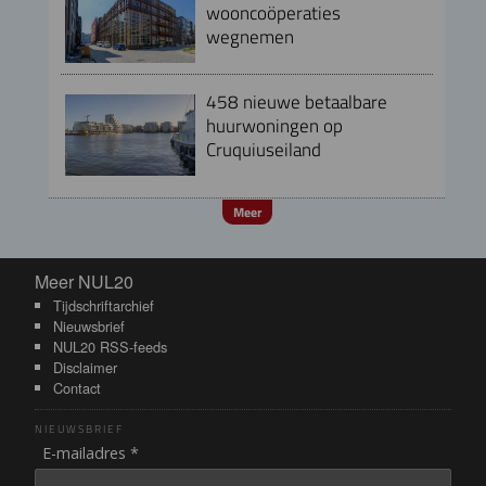
wooncoöperaties
wegnemen
458 nieuwe betaalbare
huurwoningen op
Cruquiuseiland
Meer
Meer NUL20
Meer NUL20
Tijdschriftarchief
Nieuwsbrief
NUL20 RSS-feeds
Disclaimer
Contact
NIEUWSBRIEF
E-mailadres *