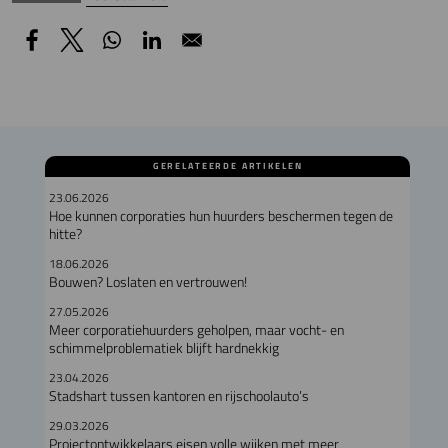
GERELATEERDE ARTIKELEN
23.06.2026
Hoe kunnen corporaties hun huurders beschermen tegen de
hitte?
18.06.2026
Bouwen? Loslaten en vertrouwen!
27.05.2026
Meer corporatiehuurders geholpen, maar vocht- en
schimmelproblematiek blijft hardnekkig
23.04.2026
Stadshart tussen kantoren en rijschoolauto’s
29.03.2026
Projectontwikkelaars eisen volle wijken met meer