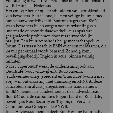
Vooralsnog in twaalf Amsterdamse buurten, binnenkort
wellicht in heel Nederland.
Het concept berust op het stimuleren van betrokkenheid
van bewoners. Een schone, hele en veilige buurt is mede
hun verantwoordelijkheid. Buurtmanagers van BMN
staan bewoners bij en zorgen voor uitwisseling van
informatie en voor de daadwerkelijke aanpak van
gesignaleerde problemen door verantwoordelijke
partijen. Een buurtwebsite is het gemeenschappelijke
forum. Daarnaast beschikt BMN over een meldkamer, die
24 uur per etmaal wordt bemand. Zonodig komt
beveiligingsbedrijf Trigion in actie, binnen twintig
minuten.
Naast ‘Superbuurt’ werkt de onderneming ook aan
‘Buurtsafe’ (voor villawijken), ‘Buurtphoenix’
(stadsvernieuwingsgebieden) en ‘Buurtcare’ (wonen met
zorg – in ontwikkeling met thuiszorg en KPN). Al deze
concepten zijn alvast geregistreerd als handelsmerk.
In BMN nemen als aandeelhouder deel adviesbureau
Boer&Croon, de corporaties Eigen Haard en Rochdale,
beveiligers Rosa Security en Trigion, de Verweij
Communicasa Groep en de ANWB.
In de Adviesraad nemen deel: Rob Hessing (voormalig