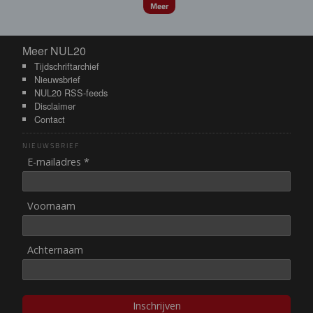
Meer
Meer NUL20
Meer NUL20
Tijdschriftarchief
Nieuwsbrief
NUL20 RSS-feeds
Disclaimer
Contact
NIEUWSBRIEF
E-mailadres *
Voornaam
Achternaam
Inschrijven