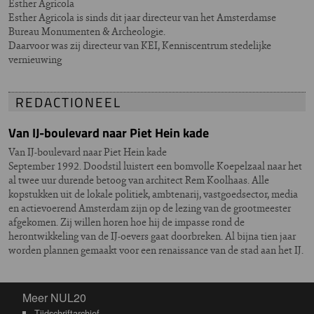
Esther Agricola
Esther Agricola is sinds dit jaar directeur van het Amsterdamse
Bureau Monumenten & Archeologie.
Daarvoor was zij directeur van KEI, Kenniscentrum stedelijke
vernieuwing
REDACTIONEEL
Van IJ-boulevard naar Piet Hein kade
Van IJ-boulevard naar Piet Hein kade
September 1992. Doodstil luistert een bomvolle Koepelzaal naar het
al twee uur durende betoog van architect Rem Koolhaas. Alle
kopstukken uit de lokale politiek, ambtenarij, vastgoedsector, media
en actievoerend Amsterdam zijn op de lezing van de grootmeester
afgekomen. Zij willen horen hoe hij de impasse rond de
herontwikkeling van de IJ-oevers gaat doorbreken. Al bijna tien jaar
worden plannen gemaakt voor een renaissance van de stad aan het IJ.
Meer NUL20
Meer NUL20
Tijdschriftarchief