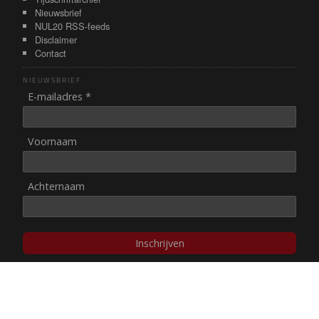
Nieuwsbrief
NUL20 RSS-feeds
Disclaimer
Contact
NIEUWSBRIEF
E-mailadres *
Voornaam
Achternaam
Inschrijven
© NUL20, 2002-heden,
auteursrechten/disclaimer
Stichting NUL20 heeft de
ANBI-status
.
Image