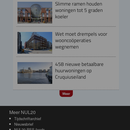
Slimme ramen houden
woningen tot 5 graden
koeler
Wet moet drempels voor
wooncoöperaties
wegnemen
458 nieuwe betaalbare
huurwoningen op
Cruquiuseiland
Meer
Meer NUL20
Meer NUL20
Tijdschriftarchief
Nieuwsbrief
NUL20 RSS-feeds