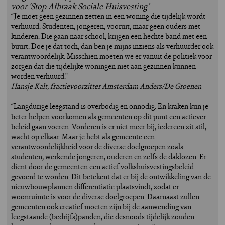
voor ‘Stop Afbraak Sociale Huisvesting’
“Je moet geen gezinnen zetten in een woning die tijdelijk wordt
verhuurd. Studenten, jongeren, vooruit, maar geen ouders met
kinderen. Die gaan naar school, krijgen een hechte band met een
buurt. Doe je dat toch, dan ben je mijns inziens als verhuurder ook
verantwoordelijk. Misschien moeten we er vanuit de politiek voor
zorgen dat die tijdelijke woningen niet aan gezinnen kunnen
worden verhuurd.”
Hansje Kalt, fractievoorzitter Amsterdam Anders/De Groenen
“Langdurige leegstand is overbodig en onnodig. En kraken kun je
beter helpen voorkomen als gemeenten op dit punt een actiever
beleid gaan voeren. Vorderen is er niet meer bij, iedereen zit stil,
wacht op elkaar. Maar je hebt als gemeente een
verantwoordelijkheid voor de diverse doelgroepen zoals
studenten, werkende jongeren, ouderen en zelfs de daklozen. Er
dient door de gemeenten een actief volkshuisvestingsbeleid
gevoerd te worden. Dit betekent dat er bij de ontwikkeling van de
nieuwbouwplannen differentiatie plaatsvindt, zodat er
woonruimte is voor de diverse doelgroepen. Daarnaast zullen
gemeenten ook creatief moeten zijn bij de aanwending van
leegstaande (bedrijfs)panden, die desnoods tijdelijk zouden