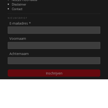
Disclaimer
Contact
NIEUWSBRIEF
E-mailadres *
Voornaam
Achternaam
Inschrijven
© NUL20, 2002-heden,
auteursrechten/disclaimer
Stichting NUL20 heeft de
ANBI-status
.
Image