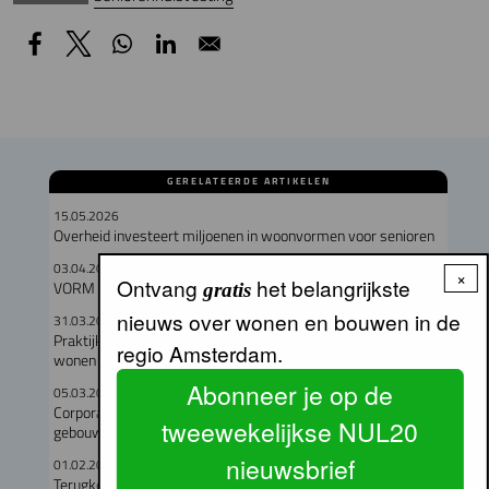
GERELATEERDE ARTIKELEN
15.05.2026
Overheid investeert miljoenen in woonvormen voor senioren
03.04.2026
×
Ontvang
het belangrijkste
VORM bouwt 245 seniorenwoningen in Amstel III
gratis
nieuws over wonen en bouwen in de
31.03.2026
Praktijkvoorbeelden woonzorgconcepten: van prikkelarm
regio Amsterdam.
wonen tot doorstroomwoningen
Abonneer je op de
05.03.2026
Corporatiedebat: waar en voor wie moet er in Almere
tweewekelijkse NUL20
gebouwd?
nieuwsbrief
01.02.2026
Terugkeer van publiek woonbedrijf bepleit door kleine linkse