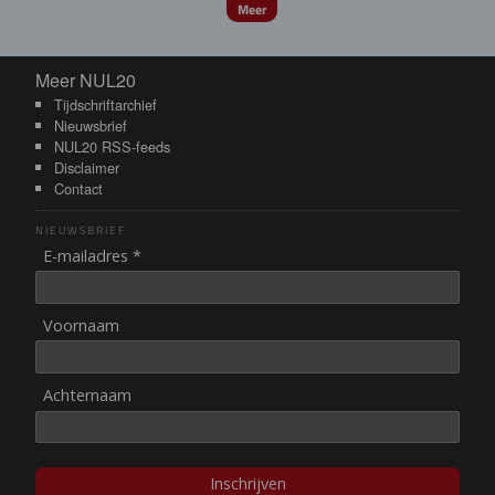
Meer
Meer NUL20
Meer NUL20
Tijdschriftarchief
Nieuwsbrief
NUL20 RSS-feeds
Disclaimer
Contact
NIEUWSBRIEF
E-mailadres *
Voornaam
Achternaam
Inschrijven