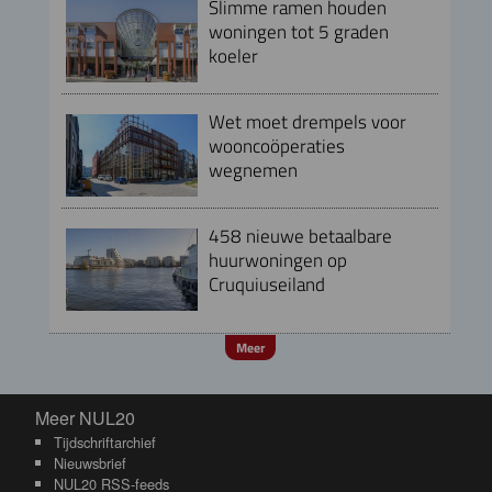
Slimme ramen houden
woningen tot 5 graden
koeler
Wet moet drempels voor
wooncoöperaties
wegnemen
458 nieuwe betaalbare
huurwoningen op
Cruquiuseiland
Meer
Meer NUL20
Meer NUL20
Tijdschriftarchief
Nieuwsbrief
NUL20 RSS-feeds