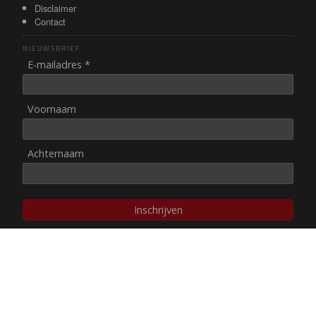
Disclaimer
Contact
NIEUWSBRIEF
E-mailadres *
Voornaam
Achternaam
Inschrijven
© NUL20, 2002-heden,
auteursrechten/disclaimer
Stichting NUL20 heeft de
ANBI-status
.
Image