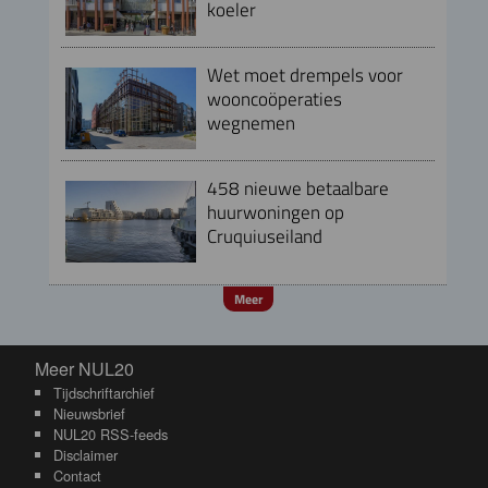
koeler
Wet moet drempels voor
wooncoöperaties
wegnemen
458 nieuwe betaalbare
huurwoningen op
Cruquiuseiland
Meer
Meer NUL20
Meer NUL20
Tijdschriftarchief
Nieuwsbrief
NUL20 RSS-feeds
Disclaimer
Contact