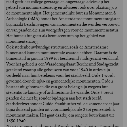
raad geeft het college gevraagd en ongevraagd advies op het
gebied van monumentenzorg en adviseert ook over plaatsing op
de monumentenlijst. Het gemeentelijke bureau Monumenten &
Archeologie (bMA) houdt het Amsterdamse monumentenregister
bij, maakt beschrijvingen van monumenten die worden verbouwd
en van panden die zijn voorgedragen voor de monumentenstatus.
Het bureau fungeert als kenniscentrum op het gebied van
monumentenzorg.
Ook stedenbouwkundige structuren zoals de Amsterdamse
binnenstad kunnen monumentale waarde hebben. Daarom is de
binnenstad in januari 1999 tot beschermd stadsgezicht verklaard.
Voor het gebied is een Waarderingskaart Beschermd Stadsgezicht
getekend waarop alle gebouwen van voor 1940 in ordes zijn
verdeeld naar hun betekenis voor het stadsbeeld. Orde 1 wordt
gevormd door de rijks- en gemeentelijke monumenten. Orde 2
bestaat uit gebouwen die van groot belang zijn wegens hun
stedenbouwkundige of architectonische waarde. Orde 3 bevat
panden die niet bijzonder bijdragen aan het stadsbeeld.
Stadsdeelwethouder Guido Frankfurther wil de komende vier jaar
bijna duizend panden uit voornamelijk orde 2 tot gemeentelijk
monument maken. Het gaat daarbij om jongere bouwkunst uit
1850-1940.
Naast de binnenstad zijn ook Ransdorp, Holysloot en Durgerdam