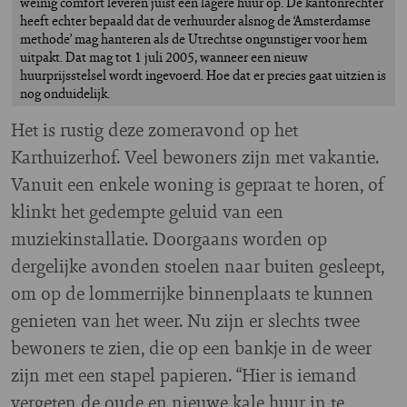
weinig comfort leveren juist een lagere huur op. De kantonrechter
heeft echter bepaald dat de verhuurder alsnog de ‘Amsterdamse
methode’ mag hanteren als de Utrechtse ongunstiger voor hem
uitpakt. Dat mag tot 1 juli 2005, wanneer een nieuw
huurprijsstelsel wordt ingevoerd. Hoe dat er precies gaat uitzien is
nog onduidelijk.
H
et is rustig deze zomeravond op het
Karthuizerhof. Veel bewoners zijn met vakantie.
Vanuit een enkele woning is gepraat te horen, of
klinkt het gedempte geluid van een
muziekinstallatie. Doorgaans worden op
dergelijke avonden stoelen naar buiten gesleept,
om op de lommerrijke binnenplaats te kunnen
genieten van het weer. Nu zijn er slechts twee
bewoners te zien, die op een bankje in de weer
zijn met een stapel papieren. “Hier is iemand
vergeten de oude en nieuwe kale huur in te