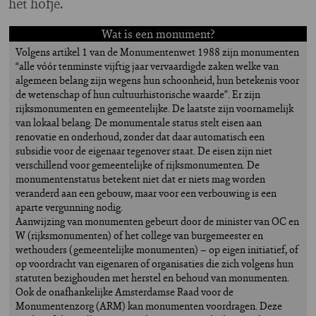
het hofje.
Wat is een monument?
Volgens artikel 1 van de Monumentenwet 1988 zijn monumenten
“alle vóór tenminste vijftig jaar vervaardigde zaken welke van
algemeen belang zijn wegens hun schoonheid, hun betekenis voor
de wetenschap of hun cultuurhistorische waarde”. Er zijn
rijksmonumenten en gemeentelijke. De laatste zijn voornamelijk
van lokaal belang. De monumentale status stelt eisen aan
renovatie en onderhoud, zonder dat daar automatisch een
subsidie voor de eigenaar tegenover staat. De eisen zijn niet
verschillend voor gemeentelijke of rijksmonumenten. De
monumentenstatus betekent niet dat er niets mag worden
veranderd aan een gebouw, maar voor een verbouwing is een
aparte vergunning nodig.
Aanwijzing van monumenten gebeurt door de minister van OC en
W (rijksmonumenten) of het college van burgemeester en
wethouders (gemeentelijke monumenten) – op eigen initiatief, of
op voordracht van eigenaren of organisaties die zich volgens hun
statuten bezighouden met herstel en behoud van monumenten.
Ook de onafhankelijke Amsterdamse Raad voor de
Monumentenzorg (ARM) kan monumenten voordragen. Deze