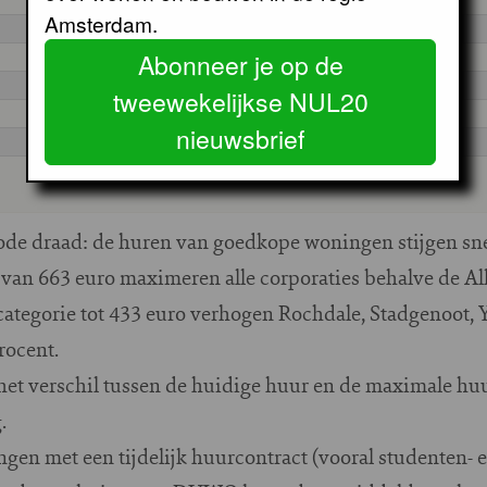
Amsterdam.
Abonneer je op de
tweewekelijkse NUL20
nieuwsbrief
rode draad: de huren van goedkope woningen stijgen sne
an 663 euro maximeren alle corporaties behalve de Alli
categorie tot 433 euro verhogen Rochdale, Stadgenoot,
rocent.
het verschil tussen de huidige huur en de maximale huur.
.
ngen met een tijdelijk huurcontract (vooral studenten-