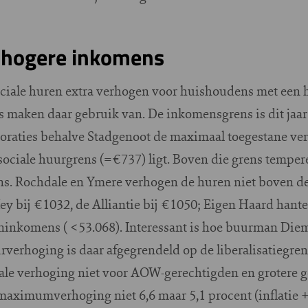
 hogere inkomens
ciale huren extra verhogen voor huishoudens met een 
es maken daar gebruik van. De inkomensgrens is dit jaa
orporaties behalve Stadgenoot de maximaal toegestane ve
sociale huurgrens (=€737) ligt. Boven die grens temper
s. Rochdale en Ymere verhogen de huren niet boven de
Key bij €1032, de Alliantie bij €1050; Eigen Haard ha
inkomens ( <53.068). Interessant is hoe buurman Diem
verhoging is daar afgegrendeld op de liberalisatiegren
le verhoging niet voor AOW-gerechtigden en grotere g
maximumverhoging niet 6,6 maar 5,1 procent (inflatie +