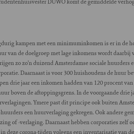
ij studentenhuisvester DUWO komt de gemiddelde verhogi
gdurig kampen met een minimuminkomen is er in de ho
r van de doelgroep met lage inkomens wordt daarbij v
krijgen zo zo'n duizend Amsterdamse sociale huurders e
poratie. Daarnaast is voor 300 huishoudens de huur be
pen drie jaar een inkomen hadden van 120 procent van h
huur boven de aftoppingsgrens.
In de voorgaande drie j
urverlagingen. Ymere past dit principe ook buiten Amst
re-huurders een huurverlaging gekregen.
Ook andere gem
ing of -verlaging. Daarnaast hebben corporaties zelf 
in deze corona-tijden volgens een inventarisatie van 