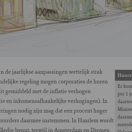
jn de jaarlijkse aanpassingen wettelijk strak
Huurs
andelijke regeling mogen corporaties de huren
Er komt
it gemiddeld met de inflatie verhogen
per 1 
ie en inkomensafhankelijke verhogingen). In
daarto
Minist
eringen nodig zijn mag dat een procent hoger
daarme
 huurders daarmee instemmen. In Haarlem wordt
meerde
olledig benut, terwijl in Amsterdam en Diemen
Volgen