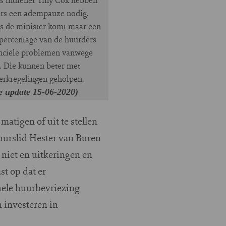
rs een adempauze nodig.
s de minister komt maar een
 percentage van de huurders
anciële problemen vanwege
. Die kunnen beter met
rkregelingen geholpen.
te update 15-06-2020)
atigen of uit te stellen
tuurslid Hester van Buren
niet en uitkeringen en
st op dat er
hele huurbevriezing
 investeren in