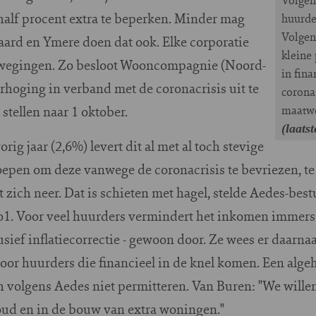
 half procent extra te beperken. Minder mag
huurde
Volgen
aard en Ymere doen dat ook. Elke corporatie
kleine
afwegingen. Zo besloot Wooncompagnie (Noord-
in fin
hoging in verband met de coronacrisis uit te
corona
 stellen naar 1 oktober.
maatwe
(laats
rig jaar (2,6%) levert dit al met al toch stevige
pen om deze vanwege de coronacrisis te bevriezen, te m
t zich neer. Dat is schieten met hagel, stelde Aedes-bes
o1. Voor veel huurders vermindert het inkomen immers 
sief inflatiecorrectie - gewoon door. Ze wees er daarnaa
oor huurders die financieel in de knel komen.
Een alge
 volgens Aedes niet permitteren. Van Buren: "We willen
ud en in de bouw van extra woningen."