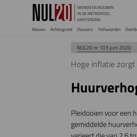
Overslaan en naar de inhoud gaan
WONEN EN BOUWEN
IN DE METROPOOL
AMSTERDAM
Hoofdnavigatie
Nieuws
Achtergrond
Dossiers
Trefwoorden
Dashb
NUL20 nr 103 juni 2020
Hoge inflatie zorgt 
Huurverho
Pleidooien voor een h
gemiddelde huurverh
varieert die van 2,6 t