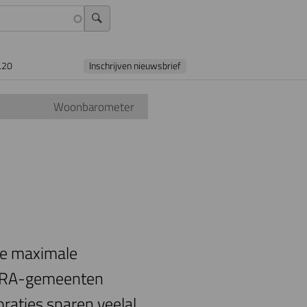
L20
Inschrijven nieuwsbrief
Woonbarometer
 de maximale
 MRA-gemeenten
oraties sparen veelal