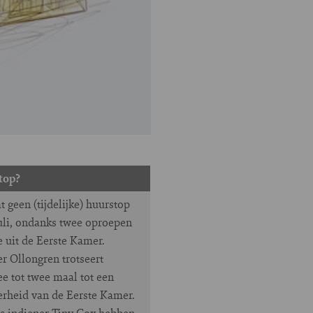
top?
 geen (tijdelijke) huurstop
juli, ondanks twee oproepen
e uit de Eerste Kamer.
er Ollongren trotseert
e tot twee maal tot een
rheid van de Eerste Kamer.
s indiener Tiny Cox hebben