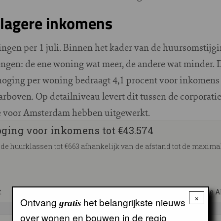
lagere inkomens
ngen per 1 juli. Binnen het kader van de huursomstijgi
ngen: de ene woning wat meer, de andere wat minder. D
oging per woning bedraagt 4,1 procent voor inkomens t
boven. Op detailniveau levert dit tussen de corporaties
 we voor Amsterdam hebben uitgewerkt.
×
Ontvang
het belangrijkste nieuws
gratis
over wonen en bouwen in de regio