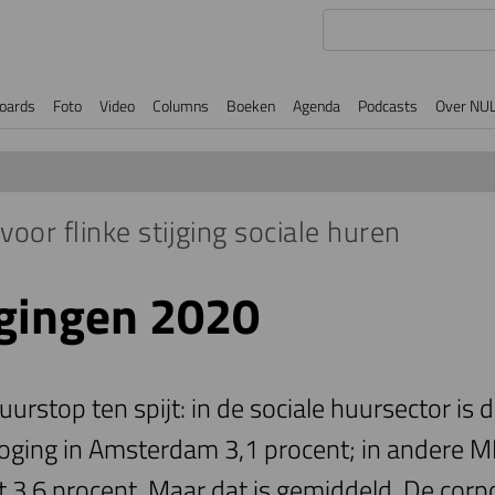
oards
Foto
Video
Columns
Boeken
Agenda
Podcasts
Over NU
voor flinke stijging sociale huren
gingen 2020
uurstop ten spijt: in de sociale huursector is
oging in Amsterdam 3,1 procent; in andere
ot 3,6 procent. Maar dat is gemiddeld. De corp