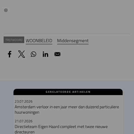
WOONBELEID
Middensegment
TREFWOORD
GERELATEERDE ARTIKELEN
23.07.2026
Amsterdam verloor in een jaar meer dan duizend particuliere
huurwoningen
21.07.2026
Directieteam Eigen Haard compleet met twee nieuwe
directeuren