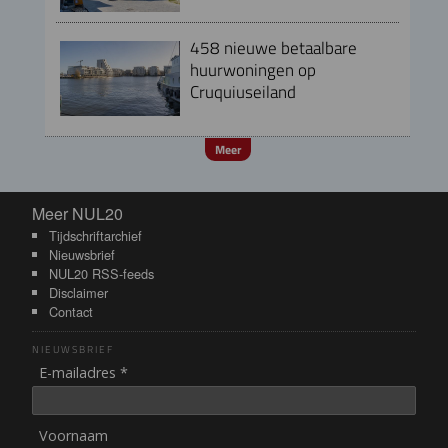
458 nieuwe betaalbare
huurwoningen op
Cruquiuseiland
Meer
Meer NUL20
Meer NUL20
Tijdschriftarchief
Nieuwsbrief
NUL20 RSS-feeds
Disclaimer
Contact
NIEUWSBRIEF
E-mailadres *
Voornaam