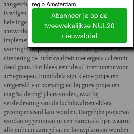
regio Amsterdam.
aangescherpt. De regelgeving rond luchtkwaliteit
is volgens Stadig “wel verbeterd, maar op een
Abonneer je op de
hele ingewikkelde manier”. Nederland had
tweewekelijkse NUL20
aanvankelijk gekozen voor een zeer strikte
nieuwsbrief
implementatie van Europese normen. Bij elk
woningbouwproject moest worden getoetst of
uitvoering de luchtkwaliteit niet ergens achteruit
deed gaan. Dat bleek een ideaal instrument voor
actiegroepen. Inmiddels zijn kleine projecten
vrijgesteld van toetsing; en bij grote projecten
mag ‘saldering’ plaatsvinden, waarbij
verslechtering van de luchtkwaliteit elders
gecompenseerd kan worden. Dergelijke projecten
worden opgenomen in een nationale lijst, waarin
alle milieumaatregelen en bouwplannen worden