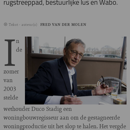
rugstreeppad, bestuurlijke lus en Wabo.
Tekst - auteur(s)
FRED VAN DER MOLEN
I
n
de
zomer
van
2003
stelde
wethouder Duco Stadig een
woningbouwregisseur aan om de gestagneerde
woningproductie uit het slop te halen. Het vergde