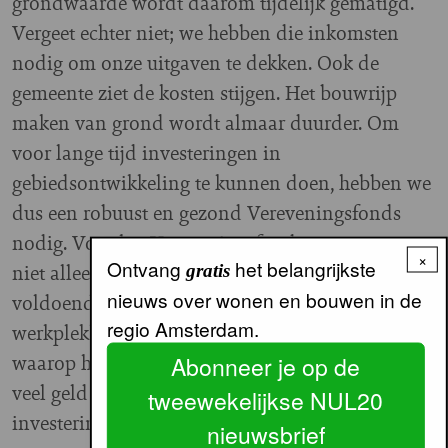
grondwaarde wordt daarom tijdelijk gematigd.
Vergeet echter niet; we hebben die inkomsten
nodig om onze uitgaven te dekken. Ook de
gemeente ziet de kosten stijgen. Het bouwrijp
maken van grond wordt almaar duurder. Om
voor lange tijd investeringen in
gebiedsontwikkeling te kunnen doen, hebben we
dus een robuust en gezond Vereveningsfonds
nodig. Voor het Vereveningsfonds moeten we
×
Ontvang
het belangrijkste
niet alleen focussen op woningbouw, maar ook
gratis
nieuws over wonen en bouwen in de
voldoende ruimte bieden voor nieuwe
regio Amsterdam.
werkplekken. De bouw van kantoren is de kurk
waarop het fonds drijft. Dat levert ons ontzettend
Abonneer je op de
veel geld op. Daarmee kunnen we extra
tweewekelijkse NUL20
investeringen doen in Zuidoost en Nieuw-West.”
nieuwsbrief