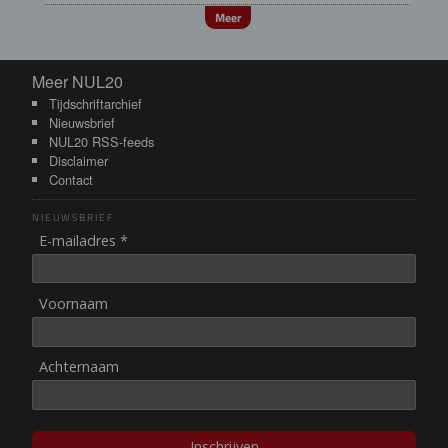
Meer
Meer NUL20
Meer NUL20
Tijdschriftarchief
Nieuwsbrief
NUL20 RSS-feeds
Disclaimer
Contact
NIEUWSBRIEF
E-mailadres *
Voornaam
Achternaam
Inschrijven