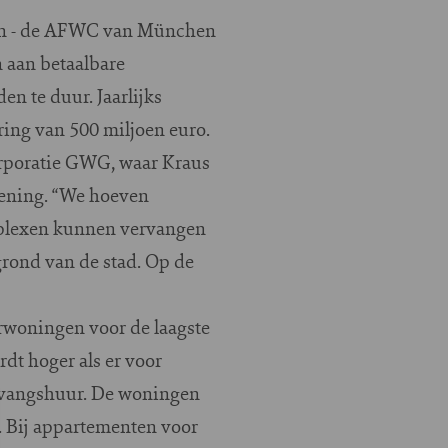
en - de AFWC van München
 aan betaalbare
en te duur. Jaarlijks
ing van 500 miljoen euro.
orporatie GWG, waar Kraus
kening. “We hoeven
mplexen kunnen vervangen
rond van de stad. Op de
rwoningen voor de laagste
dt hoger als er voor
anvangshuur. De woningen
. Bij appartementen voor