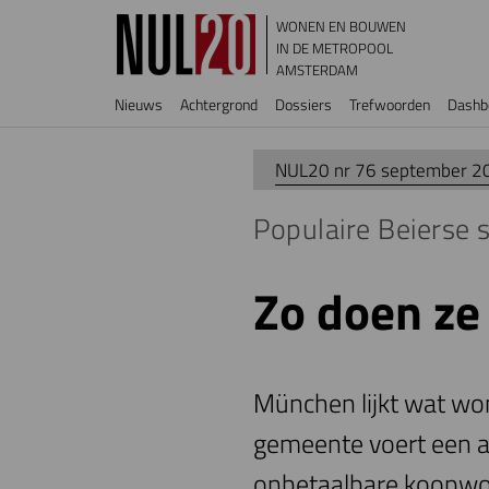
Overslaan en naar de inhoud gaan
WONEN EN BOUWEN
IN DE METROPOOL
AMSTERDAM
Hoofdnavigatie
Nieuws
Achtergrond
Dossiers
Trefwoorden
Dashb
NUL20 nr 76 september 2
Populaire Beierse 
Zo doen ze
München lijkt wat wo
gemeente voert een a
onbetaalbare koopwo