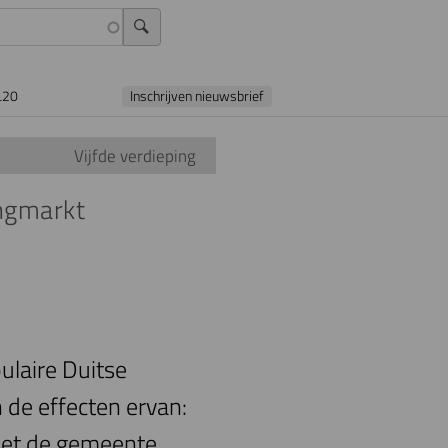
L20
Inschrijven nieuwsbrief
Vijfde verdieping
ingmarkt
ulaire Duitse
de effecten ervan:
oet de gemeente