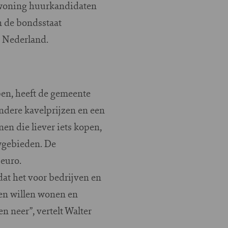
r woning huurkandidaten
n de bondsstaat
n Nederland.
n, heeft de gemeente
andere kavelprijzen en een
en die liever iets kopen,
wgebieden. De
euro.
at het voor bedrijven en
en willen wonen en
n neer”, vertelt Walter