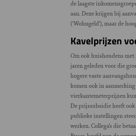
de laagste inkomensgroepe
aan. Deze krijgen bij aanv
(‘Wohngeld’), maar de hoo
Kavelprijzen v
Om ook huishoudens met m
jaren geleden voor die gro
hogere vaste aanvangshuur 
komen ook in aanmerking 
vierkantemeterprijzen kun
De prijssubsidie heeft ook
publieke instellingen ste
werken. Collega’s die betaa
Buser, hoofd van de gemee