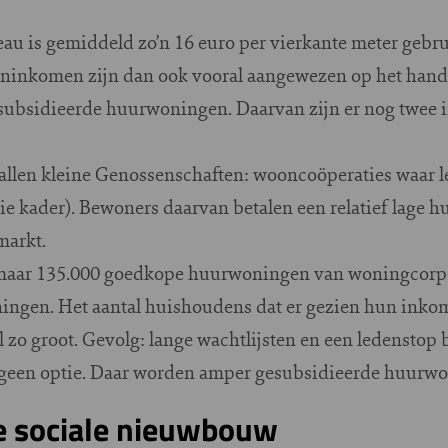
veau is gemiddeld zo’n 16 euro per vierkante meter geb
eninkomen zijn dan ook vooral aangewezen op het handj
subsidieerde huurwoningen. Daarvan zijn er nog twee 
ntallen kleine Genossenschaften: wooncoöperaties waar
e kader). Bewoners daarvan betalen een relatief lage h
 markt.
d maar 135.000 goedkope huurwoningen van woningcorpo
ningen. Het aantal huishoudens dat er gezien hun ink
zo groot. Gevolg: lange wachtlijsten en een ledenstop 
is geen optie. Daar worden amper gesubsidieerde huur
ie sociale nieuwbouw