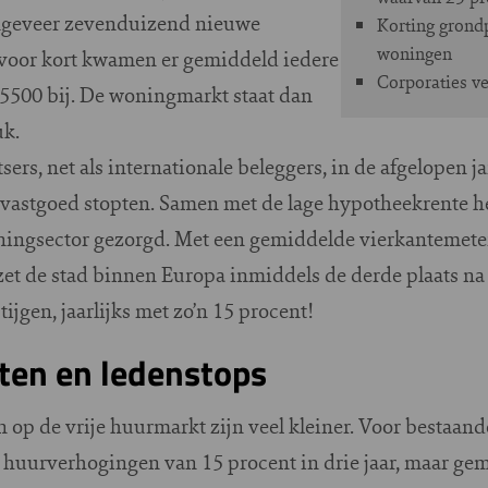
ongeveer zevenduizend nieuwe
Korting grondp
woningen
voor kort kwamen er gemiddeld iedere
Corporaties v
5500 bij. De woningmarkt staat dan
uk.
sers, net als internationale beleggers, in de afgelopen 
ig vastgoed stopten. Samen met de lage hypotheekrente h
oningsector gezorgd. Met een gemiddelde vierkantemete
 de stad binnen Europa inmiddels de derde plaats na 
ijgen, jaarlijks met zo’n 15 procent!
sten en ledenstops
en op de vrije huurmarkt zijn veel kleiner. Voor bestaan
huurverhogingen van 15 procent in drie jaar, maar gem