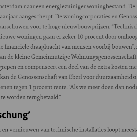
msterdam naar een energiezuiniger woningbestand. De
paar jaar aangescherpt. De woningcorporaties en Genos
aarschuwen voor te hoge nieuwbouwprijzen. “Technisch 
ieuwe woningen gaan er zeker 10 procent door omhoog
de financiële draagkracht van mensen voorbij bouwen”, 
r van de kleine Gemeinnützige Wohnungsgenossenschaf
grepen en compenseert een deel van de extra kosten me
 kan de Genossenschaft van Eberl voor duurzaamheids
lenen tegen 1 procent rente. “Als we meer doen dan nodi
t te worden terugbetaald.”
schung’
en vernieuwen van technische installaties loopt meesta