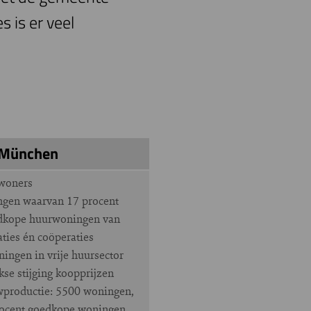
s is er veel
München
nwoners
gen waarvan 17 procent
edkope huurwoningen van
ties én coöperaties
ingen in vrije huursector
kse stijging koopprijzen
uwproductie: 5500 woningen,
rocent goedkope woningen