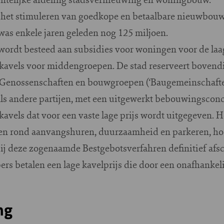
oor het stimuleren van goedkope en betaalbare nieuwbo
was enkele jaren geleden nog 125 miljoen.
 wordt besteed aan subsidies voor woningen voor de l
kavels voor middengroepen. De stad reserveert bovendi
Genossenschaften en bouwgroepen (‘Baugemeinschaften’
ls andere partijen, met een uitgewerkt bebouwingscon
kavels dat voor een vaste lage prijs wordt uitgegeven. 
sen rond aanvangshuren, duurzaamheid en parkeren, hoe
ij deze zogenaamde Bestgebotsverfahren definitief af
s betalen een lage kavelprijs die door een onafhankel
ng