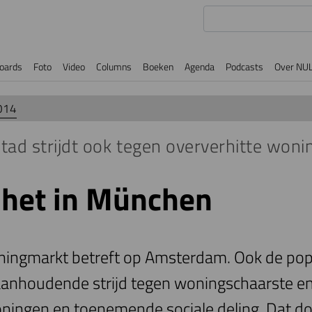
oards
Foto
Video
Columns
Boeken
Agenda
Podcasts
Over NU
014
stad strijdt ook tegen oververhitte won
 het in München
ningmarkt betreft op Amsterdam. Ook de pop
anhoudende strijd tegen woningschaarste en 
ningen en toenemende sociale deling. Dat d