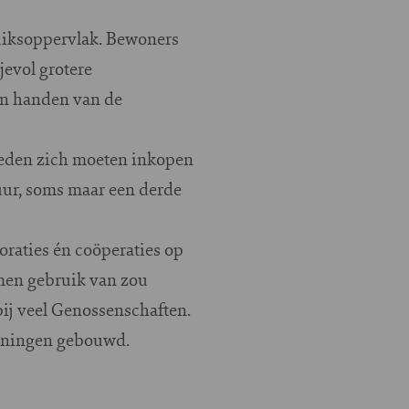
ruiksoppervlak. Bewoners
evol grotere
in handen van de
 leden zich moeten inkopen
uur, soms maar een derde
raties én coöperaties op
omen gebruik van zou
bij veel Genossenschaften.
woningen gebouwd.