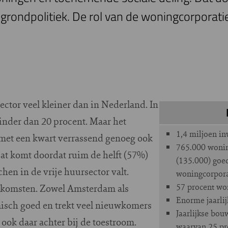
 grondpolitiek. De rol van de woningcorporatie
sector veel kleiner dan in Nederland. In
nder dan 20 procent. Maar het
1,4 miljoen i
met een kwart verrassend genoeg ook
765.000 wonin
at komt doordat ruim de helft (57%)
(135.000) go
en in de vrije huursector valt.
woningcorpora
57 procent won
enkomsten. Zowel Amsterdam als
Enorme jaarlij
sch goed en trekt veel nieuwkomers
Jaarlijkse bo
ook daar achter bij de toestroom.
waarvan 25 p