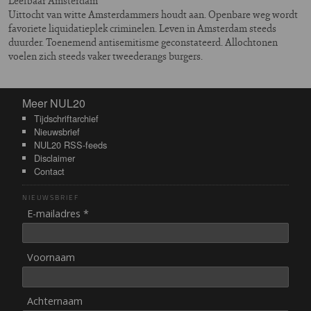
Leefbaar Amsterdam
Uittocht van witte Amsterdammers houdt aan. Openbare weg wordt
favoriete liquidatieplek criminelen. Leven in Amsterdam steeds
duurder. Toenemend antisemitisme geconstateerd. Allochtonen
voelen zich steeds vaker tweederangs burgers.
Meer NUL20
Meer NUL20
Tijdschriftarchief
Nieuwsbrief
NUL20 RSS-feeds
Disclaimer
Contact
NIEUWSBRIEF
E-mailadres *
Voornaam
Achternaam