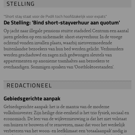
STELLING
"Short stay staat voor de PvdA toch hoofdzakelijk voor expats"
De Stelling: 'Bind short-stayverhuur aan quotum'
Op jacht naar illegale pensions stuitte stadsdeel Centrum een aantal
jaren geleden op een nichemarkt: short-stayverhuur. In de vroege
ochtend vonden invallen plaats, waarbij nietsvermoedende
buitenlandse bezoekers van hun bed werden gelicht. Verhuurders
werden geschaduwd en zagen zich gedwongen sleutels van
appartementen op anonieme tramhaltes aan bezoekers te
overhandigen. Sommigen spraken van ‘Oostbloktoestanden’.
REDACTIONEEL
Gebiedsgerichte aanpak
Gebiedsgerichte aanpak: het is de mantra van de moderne
volkshuisvester. Zijn heilige drie-eenheid is het trio fysiek, sociaal en
economisch. De leer van de wijkvernieuwing is dat het niet volstaat
om huizen te bouwen of te renoveren, maar dat voor het werkelijk
verbeteren van het woon- en leefklimaat een ‘totaalaanpak’ nodig is