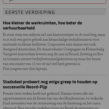
EERSTE VERDIEPING
Hoe kleiner de werkruimten, hoe beter de
verhuurbaarheid
Er staat ruim een miljoen m2 aan kantoorruimte in de stad leeg, maar
er is toch een groot gebrek aan kleinschalige bedrijfsruimten voor
startende en kleine bedrijven. Corporaties zien daarin een taak:
Startgoed Amsterdam, De Amsterdamse Compagnie en Kleinschalig
Vastgoed Amsterdam leveren nog dit jaar in Noord, Zeeburg en Bos
en Lommer nieuwe bedrijfsverzamelgebouwen op waar het huren
van een ruimte van 15 tot 40 m2 wel heel gewoon is.
Drie jongens met drie laptops.
Stadsdeel probeert nog enige greep te houden op
succesvolle Noord-Pijp
Precies twee weken heeft het geduurd. Daarna waren alle zes
appartementen aan de Eerste Jan van der Heijdenstraat 34 verkocht.
Eind november was de vernieuwing van de fundering en het casco
afgerond. Nog voordat makelaar Jesse ter Borgh de woningen op