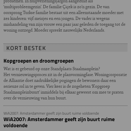
problemen. In hulpverleningsjargon aangeduid als
‘multiprobleemgezin’. De familie Çiçek is zo’n gezin. De van
oorsprong Turkse familie bestaat uit een alleenstaande moeder met
zes kinderen: vijf meisjes en een jongen. De vader is wegens
mishandeling van zijn vrouw een paar jaar geleden de toegang tot de
woning ontzegd. Moeder spreekt nauwelijks Nederlands.
KORT BESTEK
Kopgroepen en droomgroepen
Wat is er gebeurd op onze Standplaats Staalmanplein?
Het vernieuwingsproces zit in de planvormingfase. Woningcorporatie
de Alliantie doet nadrukkelijke pogingen de bewoners daar een
serieuze rol in te geven. Vier keer is de zogeheten ‘Kopgroep
Staalmanpleinbuurt’ inmiddels bij elkaar geweest om mee te praten
over de vernieuwing van hun buurt.
WiA2007: Amsterdammer geeft zijn buurt ruime voldoende
WiA2007: Amsterdammer geeft zijn buurt ruime
voldoende