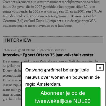
Over het algemeen zijn Amsterdammers redelijk tevreden over hun
buurt. Ze gaven die in 2007 gemiddeld het rapportcijfer 7,2 - een
ruime voldoende. In 2005 was dat nog een 7,1 en in 2001 een 6,9. De
tevredenheid is dus opnieuw iets toegenomen. Bewoners van het
Centrum (8,0) en Oud-Zuid (7,9) zijn net als in de afgelopen WiA-
onderzoeken het meest tevreden over hun buurt.
INTERVIEW
Interview: Egbert Ottens 35 jaar volkshuisvester
Interview: Egbert Ottens 35 jaar volkshuisvester
De stammenstrijd tussen Publieke werken en Volkshuisvesting, het
ongeduld van Jan Schaefer, ‘autonomen’ die de ruiten inkeilen bij de
×
Ontvang
het belangrijkste
gratis
Dienst, de bouw van een dakpannenfabriek in Kosovo,
reconstructiewerkzaamheden na de aardbeving in Turkije.
nieuws over wonen en bouwen in de
Directiesecretaris Egbert Ottens maakte het allemaal mee. Ruim 30
regio Amsterdam.
jaar na zijn succesvolle Ik moet naar een kleinere woning omzien,
want mijn gezin wordt te groot schrijft hij zijn slotakkoord: de
Abonneer je op de
Amsterdamse Volkshuisvesting, 1970-2005. Participerende
geschiedschrijving van een volkshuisvester in hart en nieren.
tweewekelijkse NUL20