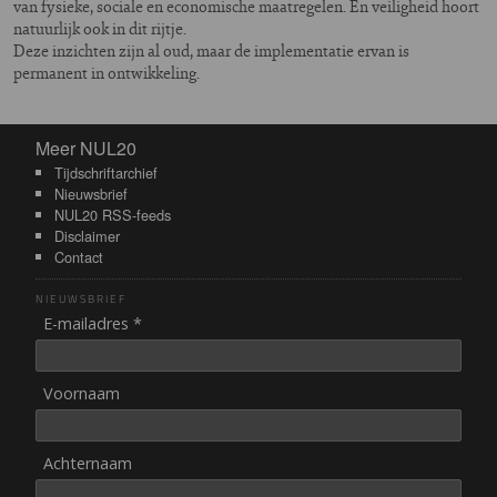
van fysieke, sociale en economische maatregelen. En veiligheid hoort
natuurlijk ook in dit rijtje.
Deze inzichten zijn al oud, maar de implementatie ervan is
permanent in ontwikkeling.
Meer NUL20
Meer NUL20
Tijdschriftarchief
Nieuwsbrief
NUL20 RSS-feeds
Disclaimer
Contact
NIEUWSBRIEF
E-mailadres *
Voornaam
Achternaam