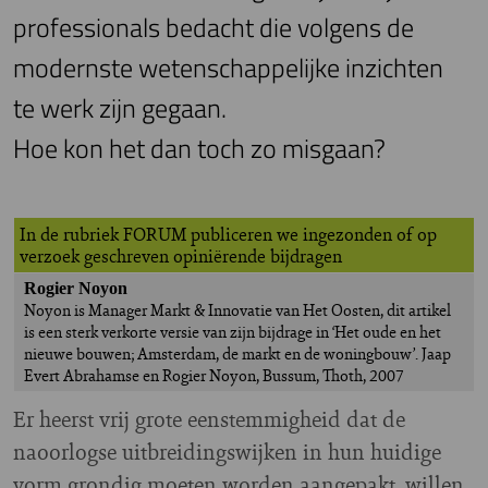
professionals bedacht die volgens de
modernste wetenschappelijke inzichten
te werk zijn gegaan.
Hoe kon het dan toch zo misgaan?
In de rubriek FORUM publiceren we ingezonden of op
verzoek geschreven opiniërende bijdragen
Rogier Noyon
Noyon is Manager Markt & Innovatie van Het Oosten, dit artikel
is een sterk verkorte versie van zijn bijdrage in ‘Het oude en het
nieuwe bouwen; Amsterdam, de markt en de woningbouw’. Jaap
Evert Abrahamse en Rogier Noyon, Bussum, Thoth, 2007
E
r heerst vrij grote eenstemmigheid dat de
naoorlogse uitbreidingswijken in hun huidige
vorm grondig moeten worden aangepakt, willen