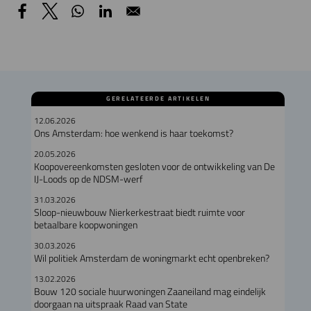
GERELATEERDE ARTIKELEN
12.06.2026
Ons Amsterdam: hoe wenkend is haar toekomst?
20.05.2026
Koopovereenkomsten gesloten voor de ontwikkeling van De
IJ-Loods op de NDSM-werf
31.03.2026
Sloop-nieuwbouw Nierkerkestraat biedt ruimte voor
betaalbare koopwoningen
30.03.2026
Wil politiek Amsterdam de woningmarkt echt openbreken?
13.02.2026
Bouw 120 sociale huurwoningen Zaaneiland mag eindelijk
doorgaan na uitspraak Raad van State