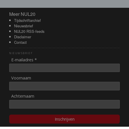
Meer NUL20
Meer NUL20
Tijdschriftarchief
Nieuwsbrief
NUL20 RSS-feeds
Disclaimer
Contact
NIEUWSBRIEF
E-mailadres *
Voornaam
Achternaam
Inschrijven