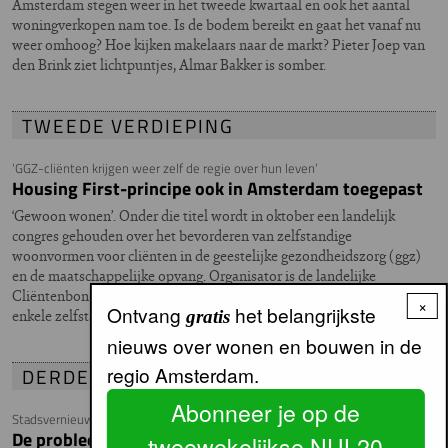
Amsterdam stegen weer in het tweede kwartaal en ook het aantal
woningverkopen nam toe. Is de bodem bereikt en gaat het vanaf nu
weer omhoog? Hoe kijken makelaars naar de markt? Pieter Joep van
den Brink ziet lichtpuntjes, Almar Bakker is somber.
TWEEDE VERDIEPING
‘GGZ-cliënten krijgen weer zelf de regie over hun leven’
Housing First-principe ook in Amsterdam toegepast
‘Gewoon wonen’. Onder die titel wordt in oktober een landelijk
congres gehouden over het bevorderen van zelfstandige
woonvormen voor cliënten in de geestelijke gezondheidszorg (ggz)
en de maatschappelijke opvang. Organisator is de landelijke
Cliëntenbond in de GGZ. In aanloop naar dit congres nam NUL20
×
Ontvang
het belangrijkste
enkele zelfstandige woonvormen voor ggz-cliënten onder de loep.
gratis
nieuws over wonen en bouwen in de
regio Amsterdam.
DERDE VERDIEPING
Abonneer je op de
Stadsvernieuwingsbuurten uit de jaren tachtig
De probleemwijken van morgen?
tweewekelijkse NUL20