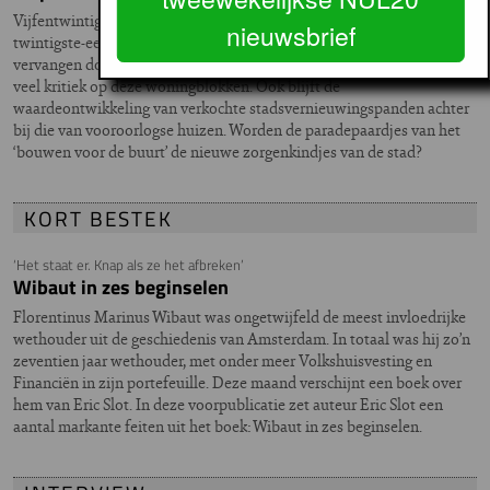
Vijfentwintig jaar geleden werden in de negentiende- en vroeg
nieuwsbrief
twintigste-eeuwse gordel duizenden particuliere huurhuizen
vervangen door betaalbare corporatiewoningen. Tegenwoordig is er
veel kritiek op deze woningblokken. Ook blijft de
waardeontwikkeling van verkochte stadsvernieuwingspanden achter
bij die van vooroorlogse huizen. Worden de paradepaardjes van het
‘bouwen voor de buurt’ de nieuwe zorgenkindjes van de stad?
KORT BESTEK
‘Het staat er. Knap als ze het afbreken’
Wibaut in zes beginselen
Florentinus Marinus Wibaut was ongetwijfeld de meest invloedrijke
wethouder uit de geschiedenis van Amsterdam. In totaal was hij zo’n
zeventien jaar wethouder, met onder meer Volkshuisvesting en
Financiën in zijn portefeuille. Deze maand verschijnt een boek over
hem van Eric Slot. In deze voorpublicatie zet auteur Eric Slot een
aantal markante feiten uit het boek: Wibaut in zes beginselen.