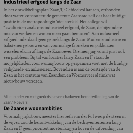
Industrieel erfgoed langs de Zaan
In het ontwikkelingsplan ‘Zaan/IJ: Gebied vol kansen, verbonden
door water’ constateert de gemeente Zaanstad zelf dat haar huidige
positie in de metropoolregio ‘niet sterk is’. Het college wil
“kwaliteiten zoals ons industrieel erfgoed, de Zaan, de bijzondere
mix van werken en wonen meer gaan benutten”. Aan industrieel
erfgoed inderdaad geen gebrek langs de Zaan. Moderne industrie en
bakstenen gebouwen van voormalige fabrieken en pakhuizen
wisselen elkaar af langs de Zaanoever. Die menging vormt juist ook
een probleem. Bij tal van locaties langs Zaan en IJ staan de
mogelijkheden voor woningbouw op gespannen voet met de huidige
veiligheids- en milieueisen. Bovendien is aan de oostzijde van de
Zaan in het centrum van Zaandam en Wormerveer al flink wat
nieuwbouw verrezen.
Milieuhinder en vastgoedcrisis overschaduwen herontwikkeling van de
Zaan/IJ-oevers
De Zaanse woonambities
Voormalig rijksbouwmeester Liesbeth van der Pol wierp de steen in
de vijver: zou de herontwikkeling van de bedrijventerreinen langs
Zaan en IJ geen prioriteit moeten krijgen boven de uitbreiding van