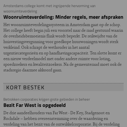
Amsterdams college komt met ingrijpende hervorming van
woonruimteverdeling
Woonruimteverdeling: Minder regels, meer afspraken
Het woonruimteverdelingssysteem in Amsterdam gaat op de schop.
Het college heeft begin juli een voorstel naar de raad gestuurd waarin
de overheidsbemoeienis flink wordt beperkt. De reikwijdte van de
huisvestingsvergunning voor goedkope huurwoningen wordt sterk
verkleind. Ook schrapt de wethouder in het aantal
urgentiecategorieën en op handhavingscapaciteit. Ten slotte komt er
een nieuw verdeelmodel met onder andere ruimte voor loting,
spoedzoekers en kwaliteitzoekers. Na de gemeenteraad moet ook de
stadsregio daarmee akkoord gaan.
KORT BESTEK
Betrokken corporaties krijgen grote gebieden in beheer
Bezit Far West is opgedeeld
De drie aandeelhouders van Far West - De Key, Stadgenoot en
Rochdale – hebben overeenstemming over de waardering en
verdeling van het bezit van de ontwikkelcorporatie. Bij de verdeling