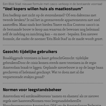
Een Blok Stad: nieuwe formule met casco-verkoop in de bestaande voorraad
“Veel kopers willen huis als maatkostuum”
Een badkuip met zicht op de sterrenhemel? Of een dakterras met
tweede keuken? Je zal het in gerenoveerde appartementen niet snel
aantreffen. Maar sinds kort bieden Ymere en Era Contour casco’s in
de bestaande bouw te koop aan waarvan de bewoner nog helemaal
zelf de indeling en inrichting kan – en moet - bepalen. Een nieuwe
formule, die onder de noemer ‘Eén Blok Stad’ in de markt wordt gezet.
Gezocht: tijdelijke gebruikers
Braakliggende terreinen in kaart gebrachtGezocht: tijdelijke
gebruikersDoor de crisis komen steeds meer terreinen in de regio
Amsterdam braak te liggen. Geplande nieuwbouw is op de lange baan
geschoven of helemaal geschrapt. Wat te doen met al die
verpieterende stukjes grond?
Normen voor leegstandsbeheer
Amsterdam wil antikraakbureaus ‘namen en shamen’ als ze nieuwe
regels niet hanterenNormen voor leegstandsbeheerDe
Huurdersvereniging Amsterdam (HA) en de Amsterdamse Federatie