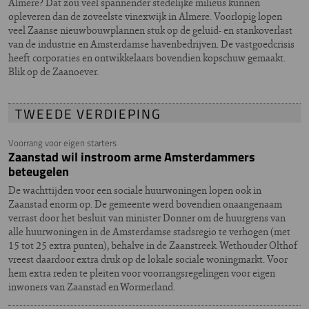
Almere? Dat zou veel spannender stedelijke milieus kunnen
opleveren dan de zoveelste vinexwijk in Almere. Voorlopig lopen
veel Zaanse nieuwbouwplannen stuk op de geluid- en stankoverlast
van de industrie en Amsterdamse havenbedrijven. De vastgoedcrisis
heeft corporaties en ontwikkelaars bovendien kopschuw gemaakt.
Blik op de Zaanoever.
TWEEDE VERDIEPING
Voorrang voor eigen starters
Zaanstad wil instroom arme Amsterdammers
beteugelen
De wachttijden voor een sociale huurwoningen lopen ook in
Zaanstad enorm op. De gemeente werd bovendien onaangenaam
verrast door het besluit van minister Donner om de huurgrens van
alle huurwoningen in de Amsterdamse stadsregio te verhogen (met
15 tot 25 extra punten), behalve in de Zaanstreek. Wethouder Olthof
vreest daardoor extra druk op de lokale sociale woningmarkt. Voor
hem extra reden te pleiten voor voorrangsregelingen voor eigen
inwoners van Zaanstad en Wormerland.