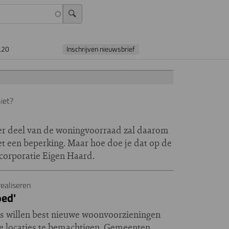
L20
Inschrijven nieuwsbrief
iet?
ter deel van de woningvoorraad zal daarom
 een beperking. Maar hoe doe je dat op de
corporatie Eigen Haard.
realiseren
oed'
ers willen best nieuwe woonvoorzieningen
ste locaties te bemachtigen. Gemeenten