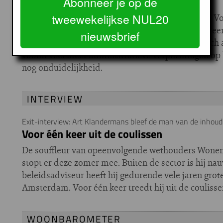
Nieuwe Woningwet per 1 juli. En nu?
Abonneer je op de
tweewekelijkse NUL20
Op 1 juli wordt de nieuwe Woningwet van kracht. V
zijn de gevolgen vooralsnog beperkt, zo bleek uit e
nieuwsbrief
tijdens PakhuisNUL20. De corporaties hebben zich 
vooral veel meer administratieve verplichtingen op 
nog onduidelijkheid.
INTERVIEW
Exit-interview: Art Klandermans bleef de man van de inhoud
Voor één keer uit de coulissen
De souffleur van opeenvolgende wethouders Wonen
stopt er deze zomer mee. Buiten de sector is hij na
beleidsadviseur heeft hij gedurende vele jaren gro
Amsterdam. Voor één keer treedt hij uit de coulisse
WOONBAROMETER