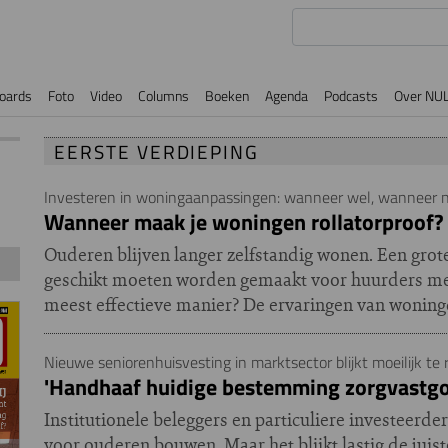
oards
Foto
Video
Columns
Boeken
Agenda
Podcasts
Over NU
EERSTE VERDIEPING
Investeren in woningaanpassingen: wanneer wel, wanneer n
Wanneer maak je woningen rollatorproof?
Ouderen blijven langer zelfstandig wonen. Een gro
geschikt moeten worden gemaakt voor huurders met
meest effectieve manier? De ervaringen van woning
Nieuwe seniorenhuisvesting in marktsector blijkt moeilijk te 
'Handhaaf huidige bestemming zorgvastg
Institutionele beleggers en particuliere investeerd
voor ouderen bouwen. Maar het blijkt lastig de jui