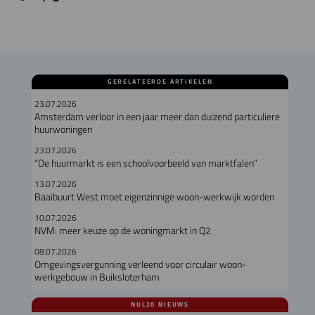
GERELATEERDE ARTIKELEN
23.07.2026
Amsterdam verloor in een jaar meer dan duizend particuliere
huurwoningen
23.07.2026
“De huurmarkt is een schoolvoorbeeld van marktfalen”
13.07.2026
Baaibuurt West moet eigenzinnige woon-werkwijk worden
10.07.2026
NVM: meer keuze op de woningmarkt in Q2
08.07.2026
Omgevingsvergunning verleend voor circulair woon-
werkgebouw in Buiksloterham
NUL20 NIEUWS