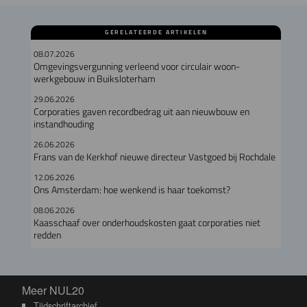
GERELATEERDE ARTIKELEN
08.07.2026
Omgevingsvergunning verleend voor circulair woon-
werkgebouw in Buiksloterham
29.06.2026
Corporaties gaven recordbedrag uit aan nieuwbouw en
instandhouding
26.06.2026
Frans van de Kerkhof nieuwe directeur Vastgoed bij Rochdale
12.06.2026
Ons Amsterdam: hoe wenkend is haar toekomst?
08.06.2026
Kaasschaaf over onderhoudskosten gaat corporaties niet
redden
Meer NUL20
Meer NUL20
Tijdschriftarchief