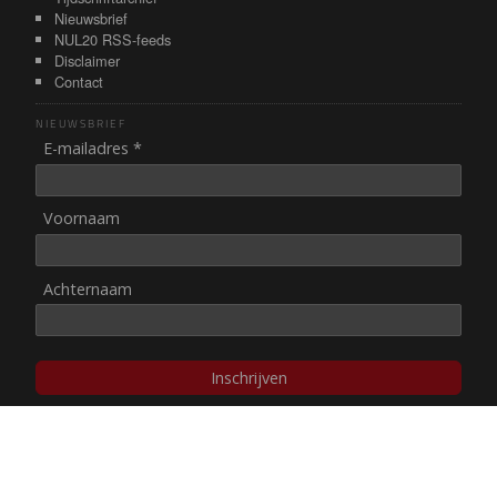
Nieuwsbrief
NUL20 RSS-feeds
Disclaimer
Contact
NIEUWSBRIEF
E-mailadres *
Voornaam
Achternaam
Inschrijven
© NUL20, 2002-heden,
auteursrechten/disclaimer
Stichting NUL20 heeft de
ANBI-status
.
Image