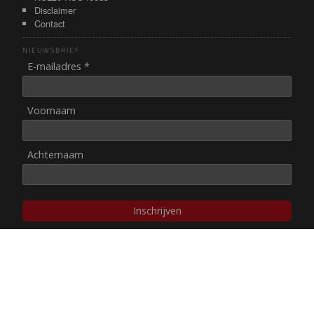
Disclaimer
Contact
NIEUWSBRIEF
E-mailadres *
Voornaam
Achternaam
Inschrijven
© NUL20, 2002-heden,
auteursrechten/disclaimer
Stichting NUL20 heeft de
ANBI-status
.
Image