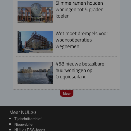
Slimme ramen houden
woningen tot 5 graden
koeler
Wet moet drempels voor
wooncoöperaties
wegnemen
458 nieuwe betaalbare
huurwoningen op
Cruquiuseiland
Meer
Meer NUL20
Meer NUL20
Tijdschriftarchief
Nieuwsbrief
NUL20 RSS-feeds