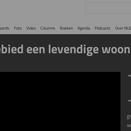
oards
Foto
Video
Columns
Boeken
Agenda
Podcasts
Over NU
ebied een levendige woo
g
w