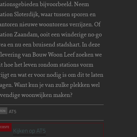
tationsgebieden bijvoorbeeld. Neem
tation Sloterdijk, waar tussen sporen en
antoren nieuwe woontorens verrijzen. Of
tation Zaandam, ooit een winderige no-go
rea en nu een bruisend stadshart. In deze
flevering van Bouw Woon Leef zoeken we
it hoe het leven rondom stations vorm
rijgt en wat er voor nodig is om dit te laten
lagen. Want kun je van zulke plekken wel
evendige woonwijken maken?
AT5
RON
EBSITE
Kijken op AT5