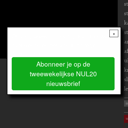
s
s
k
s
×
Ontvang
het belangrijkste nieuws
gratis
a
over wonen en bouwen in de regio
a
Amsterdam.
u
Abonneer je op de
k
tweewekelijkse NUL20
s
nieuwsbrief
l
B
W