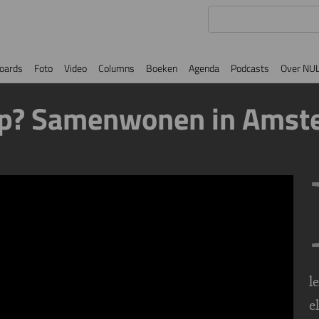
oards
Foto
Video
Columns
Boeken
Agenda
Podcasts
Over NU
ap? Samenwonen in Amst
l
e