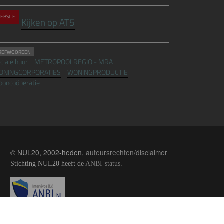
EBSITE
Kijken op AT5
REFWOORDEN
ciale huur
METROPOOLREGIO - MRA
ONINGCORPORATIES
WONINGPRODUCTIE
oncoöperatie
© NUL20, 2002-heden,
auteursrechten/disclaimer
Stichting NUL20 heeft de
ANBI-status
.
Image