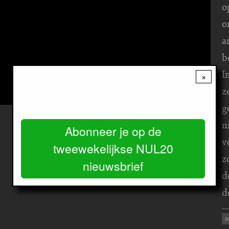
o
o
a
b
I
×
Ontvang
het belangrijkste nieuws
gratis
z
over wonen en bouwen in de regio
g
Amsterdam.
n
Abonneer je op de
v
tweewekelijkse NUL20
z
nieuwsbrief
d
d
B